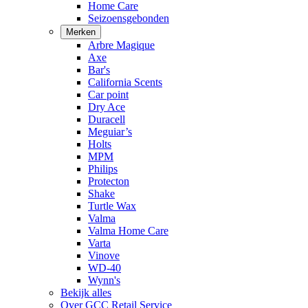
Home Care
Seizoensgebonden
Merken
Arbre Magique
Axe
Bar's
California Scents
Car point
Dry Ace
Duracell
Meguiar’s
Holts
MPM
Philips
Protecton
Shake
Turtle Wax
Valma
Valma Home Care
Varta
Vinove
WD-40
Wynn's
Bekijk alles
Over GCC Retail Service