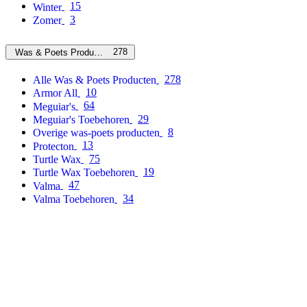
15
Winter
3
Zomer
278
Was & Poets Producten
278
Alle Was & Poets Producten
10
Armor All
64
Meguiar's
29
Meguiar's Toebehoren
8
Overige was-poets producten
13
Protecton
75
Turtle Wax
19
Turtle Wax Toebehoren
47
Valma
34
Valma Toebehoren