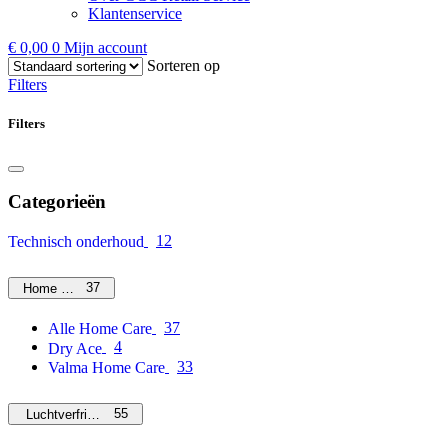
Klantenservice
€
0,00
0
Mijn account
Sorteren op
Filters
Filters
Categorieën
12
Technisch onderhoud
37
Home Care
37
Alle Home Care
4
Dry Ace
33
Valma Home Care
55
Luchtverfrissers