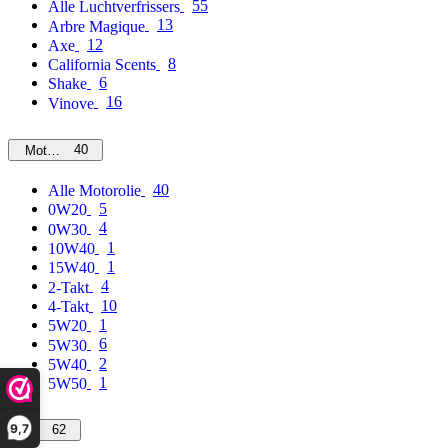
55
Alle Luchtverfrissers
13
Arbre Magique
12
Axe
8
California Scents
6
Shake
16
Vinove
40
Motorolie
40
Alle Motorolie
5
0W20
4
0W30
1
10W40
1
15W40
4
2-Takt
10
4-Takt
1
5W20
6
5W30
2
5W40
1
5W50
9,7
62
MPM