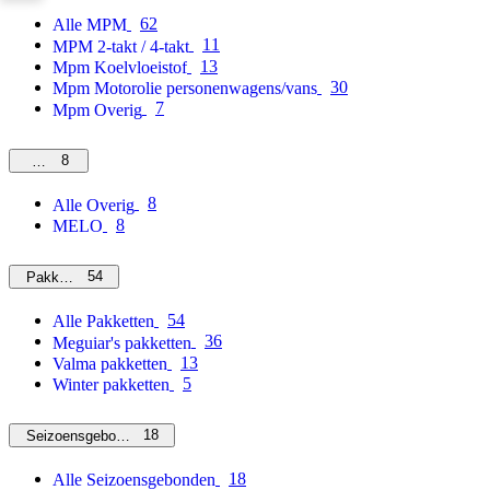
62
Alle MPM
11
MPM 2-takt / 4-takt
13
Mpm Koelvloeistof
30
Mpm Motorolie personenwagens/vans
7
Mpm Overig
8
Overig
8
Alle Overig
8
MELO
54
Pakketten
54
Alle Pakketten
36
Meguiar's pakketten
13
Valma pakketten
5
Winter pakketten
18
Seizoensgebonden
18
Alle Seizoensgebonden