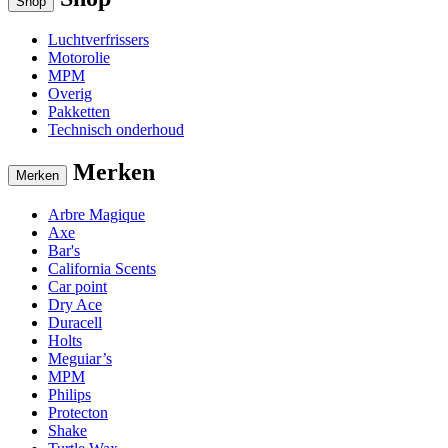
Shop
Luchtverfrissers
Motorolie
MPM
Overig
Pakketten
Technisch onderhoud
Merken
Merken
Arbre Magique
Axe
Bar's
California Scents
Car point
Dry Ace
Duracell
Holts
Meguiar’s
MPM
Philips
Protecton
Shake