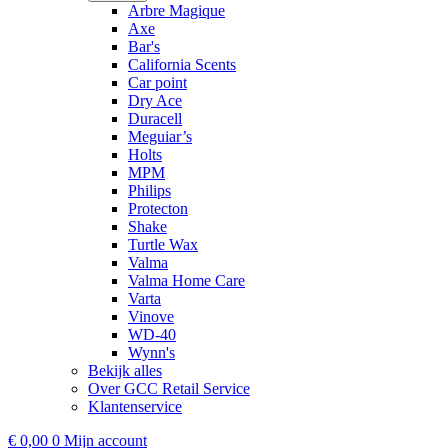
Arbre Magique
Axe
Bar's
California Scents
Car point
Dry Ace
Duracell
Meguiar’s
Holts
MPM
Philips
Protecton
Shake
Turtle Wax
Valma
Valma Home Care
Varta
Vinove
WD-40
Wynn's
Bekijk alles
Over GCC Retail Service
Klantenservice
€
0,00
0
Mijn account