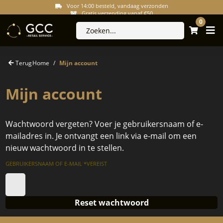
Voor 14:00 besteld, vandaag verzonden
Gratis verzending vanaf €50
Veilig betalen via IDeal en Klarna
0
Retourneren binnen 14 dagen
Terug
Home
Mijn account
Mijn account
Wachtwoord vergeten? Voer je gebruikersnaam of e-
mailadres in. Je ontvangt een link via e-mail om een
nieuw wachtwoord in te stellen.
GEBRUIKERSNAAM OF E-MAIL
*
VEREIST
Reset wachtwoord