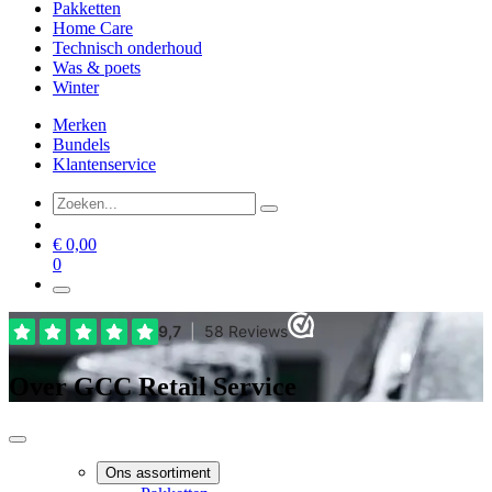
Pakketten
Home Care
Technisch onderhoud
Was & poets
Winter
Merken
Bundels
Klantenservice
€
0,00
0
Over GCC Retail Service
Ons assortiment