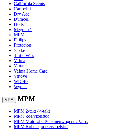
California Scents
Car point
Dry Ace
Duracell
Holts
Meguiar’s
MPM
Philips
Protecton
Shake
Turtle Wax
Valma
Varta
Valma Home Care
Vinove
WD-40
Wynn's
MPM
MPM
MPM 2-takt / 4-takt
MPM koelvloeistof
MPM Motorolie Personenwagens / Vans
MPM Ruitensproeiervloeistof