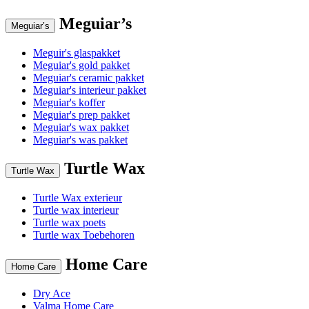
Meguiar’s
Meguiar’s
Meguir's glaspakket
Meguiar's gold pakket
Meguiar's ceramic pakket
Meguiar's interieur pakket
Meguiar's koffer
Meguiar's prep pakket
Meguiar's wax pakket
Meguiar's was pakket
Turtle Wax
Turtle Wax
Turtle Wax exterieur
Turtle wax interieur
Turtle wax poets
Turtle wax Toebehoren
Home Care
Home Care
Dry Ace
Valma Home Care