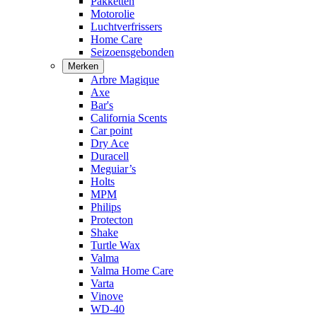
Pakketten
Motorolie
Luchtverfrissers
Home Care
Seizoensgebonden
Merken
Arbre Magique
Axe
Bar's
California Scents
Car point
Dry Ace
Duracell
Meguiar’s
Holts
MPM
Philips
Protecton
Shake
Turtle Wax
Valma
Valma Home Care
Varta
Vinove
WD-40