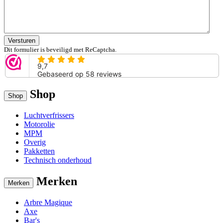
Versturen
Dit formulier is beveiligd met ReCaptcha.
Shop
Shop
Luchtverfrissers
Motorolie
MPM
Overig
Pakketten
Technisch onderhoud
Merken
Merken
Arbre Magique
Axe
Bar's