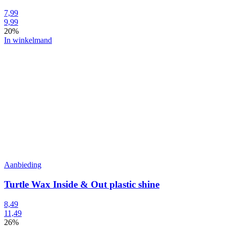
7,99
9,99
20%
In winkelmand
Aanbieding
Turtle Wax Inside & Out plastic shine
8,49
11,49
26%