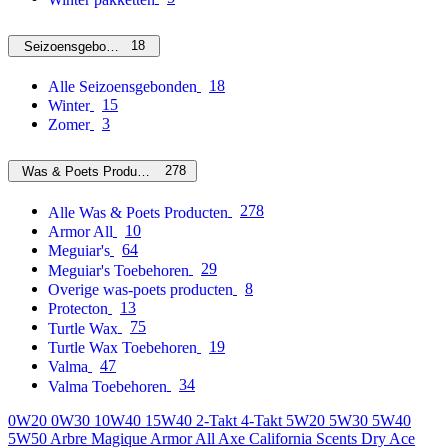
18
Seizoensgebonden
18
Alle Seizoensgebonden
15
Winter
3
Zomer
278
Was & Poets Producten
278
Alle Was & Poets Producten
10
Armor All
64
Meguiar's
29
Meguiar's Toebehoren
8
Overige was-poets producten
13
Protecton
75
Turtle Wax
19
Turtle Wax Toebehoren
47
Valma
34
Valma Toebehoren
0W20
0W30
10W40
15W40
2-Takt
4-Takt
5W20
5W30
5W40
5W50
Arbre Magique
Armor All
Axe
California Scents
Dry Ace