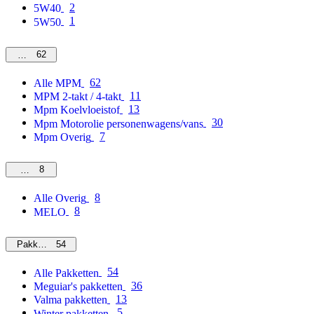
2
5W40
1
5W50
62
MPM
62
Alle MPM
11
MPM 2-takt / 4-takt
13
Mpm Koelvloeistof
30
Mpm Motorolie personenwagens/vans
7
Mpm Overig
8
Overig
8
Alle Overig
8
MELO
54
Pakketten
54
Alle Pakketten
36
Meguiar's pakketten
13
Valma pakketten
5
Winter pakketten