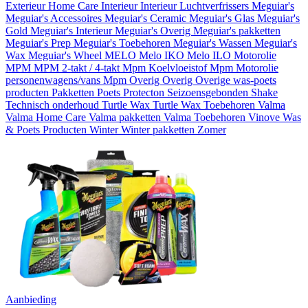
Exterieur
Home Care
Interieur
Interieur
Luchtverfrissers
Meguiar's
Meguiar's Accessoires
Meguiar's Ceramic
Meguiar's Glas
Meguiar's
Gold
Meguiar's Interieur
Meguiar's Overig
Meguiar's pakketten
Meguiar's Prep
Meguiar's Toebehoren
Meguiar's Wassen
Meguiar's
Wax
Meguiar's Wheel
MELO
Melo IKO
Melo ILO
Motorolie
MPM
MPM 2-takt / 4-takt
Mpm Koelvloeistof
Mpm Motorolie
personenwagens/vans
Mpm Overig
Overig
Overige was-poets
producten
Pakketten
Poets
Protecton
Seizoensgebonden
Shake
Technisch onderhoud
Turtle Wax
Turtle Wax Toebehoren
Valma
Valma Home Care
Valma pakketten
Valma Toebehoren
Vinove
Was
& Poets Producten
Winter
Winter pakketten
Zomer
Aanbieding