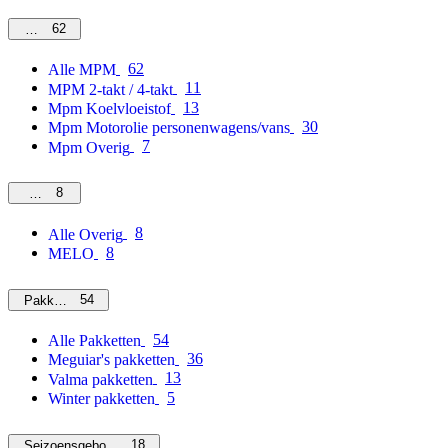
62
MPM
62
Alle MPM
11
MPM 2-takt / 4-takt
13
Mpm Koelvloeistof
30
Mpm Motorolie personenwagens/vans
7
Mpm Overig
8
Overig
8
Alle Overig
8
MELO
54
Pakketten
54
Alle Pakketten
36
Meguiar's pakketten
13
Valma pakketten
5
Winter pakketten
18
Seizoensgebonden