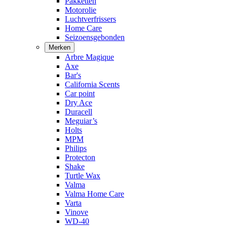
Pakketten
Motorolie
Luchtverfrissers
Home Care
Seizoensgebonden
Merken
Arbre Magique
Axe
Bar's
California Scents
Car point
Dry Ace
Duracell
Meguiar’s
Holts
MPM
Philips
Protecton
Shake
Turtle Wax
Valma
Valma Home Care
Varta
Vinove
WD-40