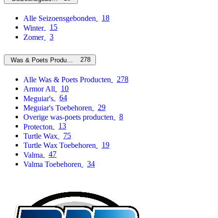
18
Alle Seizoensgebonden
15
Winter
3
Zomer
278
Was & Poets Producten
278
Alle Was & Poets Producten
10
Armor All
64
Meguiar's
29
Meguiar's Toebehoren
8
Overige was-poets producten
13
Protecton
75
Turtle Wax
19
Turtle Wax Toebehoren
47
Valma
34
Valma Toebehoren