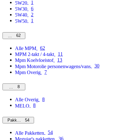
1
5W20
6
5W30
2
5W40
1
5W50
62
MPM
62
Alle MPM
11
MPM 2-takt / 4-takt
13
Mpm Koelvloeistof
30
Mpm Motorolie personenwagens/vans
7
Mpm Overig
8
Overig
8
Alle Overig
8
MELO
54
Pakketten
54
Alle Pakketten
36
Meguiar's pakketten