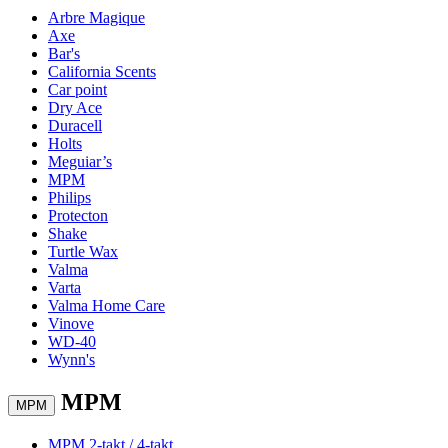
Arbre Magique
Axe
Bar's
California Scents
Car point
Dry Ace
Duracell
Holts
Meguiar’s
MPM
Philips
Protecton
Shake
Turtle Wax
Valma
Varta
Valma Home Care
Vinove
WD-40
Wynn's
MPM
MPM
MPM 2-takt / 4-takt