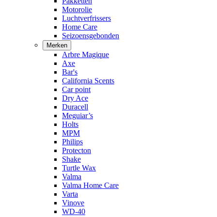
Pakketten
Motorolie
Luchtverfrissers
Home Care
Seizoensgebonden
Merken
Arbre Magique
Axe
Bar's
California Scents
Car point
Dry Ace
Duracell
Meguiar’s
Holts
MPM
Philips
Protecton
Shake
Turtle Wax
Valma
Valma Home Care
Varta
Vinove
WD-40