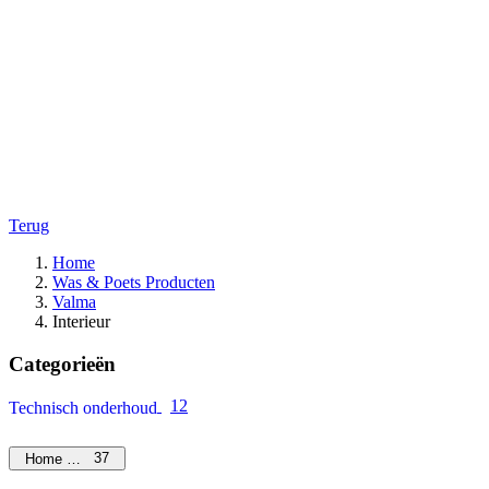
Terug
Home
Was & Poets Producten
Valma
Interieur
Categorieën
12
Technisch onderhoud
37
Home Care