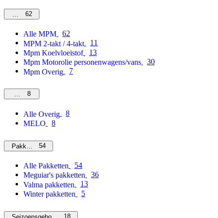
62
MPM
62
Alle MPM
11
MPM 2-takt / 4-takt
13
Mpm Koelvloeistof
30
Mpm Motorolie personenwagens/vans
7
Mpm Overig
8
Overig
8
Alle Overig
8
MELO
54
Pakketten
54
Alle Pakketten
36
Meguiar's pakketten
13
Valma pakketten
5
Winter pakketten
18
Seizoensgebonden