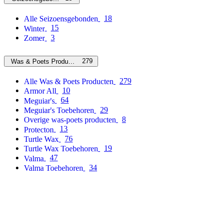
18
Alle Seizoensgebonden
15
Winter
3
Zomer
279
Was & Poets Producten
279
Alle Was & Poets Producten
10
Armor All
64
Meguiar's
29
Meguiar's Toebehoren
8
Overige was-poets producten
13
Protecton
76
Turtle Wax
19
Turtle Wax Toebehoren
47
Valma
34
Valma Toebehoren