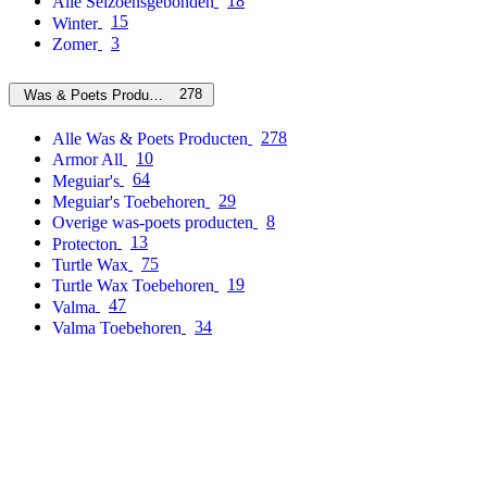
18
Alle Seizoensgebonden
15
Winter
3
Zomer
278
Was & Poets Producten
278
Alle Was & Poets Producten
10
Armor All
64
Meguiar's
29
Meguiar's Toebehoren
8
Overige was-poets producten
13
Protecton
75
Turtle Wax
19
Turtle Wax Toebehoren
47
Valma
34
Valma Toebehoren