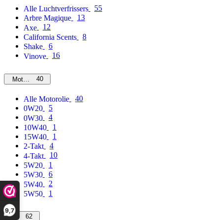
55
Alle Luchtverfrissers
13
Arbre Magique
12
Axe
8
California Scents
6
Shake
16
Vinove
40
Motorolie
40
Alle Motorolie
5
0W20
4
0W30
1
10W40
1
15W40
4
2-Takt
10
4-Takt
1
5W20
6
5W30
2
5W40
1
5W50
9,7
62
MPM