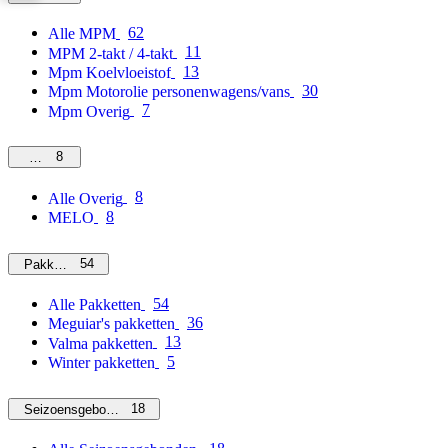
62
Alle MPM
11
MPM 2-takt / 4-takt
13
Mpm Koelvloeistof
30
Mpm Motorolie personenwagens/vans
7
Mpm Overig
8
Overig
8
Alle Overig
8
MELO
54
Pakketten
54
Alle Pakketten
36
Meguiar's pakketten
13
Valma pakketten
5
Winter pakketten
18
Seizoensgebonden