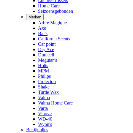
Luchtverfrissers
Home Care
Seizoensgebonden
Merken
Arbre Magique
Axe
Bar's
California Scents
Car point
Dry Ace
Duracell
Meguiar’s
Holts
MPM
Philips
Protecton
Shake
Turtle Wax
Valma
Valma Home Care
Varta
Vinove
WD-40
Wynn's
Bekijk alles