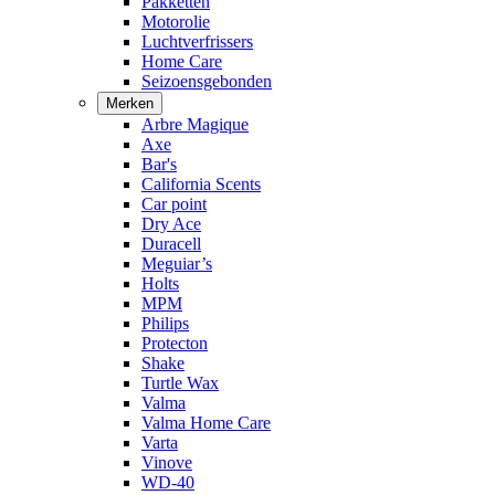
Pakketten
Motorolie
Luchtverfrissers
Home Care
Seizoensgebonden
Merken
Arbre Magique
Axe
Bar's
California Scents
Car point
Dry Ace
Duracell
Meguiar’s
Holts
MPM
Philips
Protecton
Shake
Turtle Wax
Valma
Valma Home Care
Varta
Vinove
WD-40