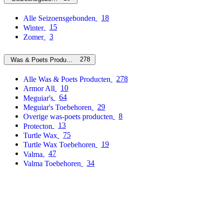
18
Alle Seizoensgebonden
15
Winter
3
Zomer
278
Was & Poets Producten
278
Alle Was & Poets Producten
10
Armor All
64
Meguiar's
29
Meguiar's Toebehoren
8
Overige was-poets producten
13
Protecton
75
Turtle Wax
19
Turtle Wax Toebehoren
47
Valma
34
Valma Toebehoren