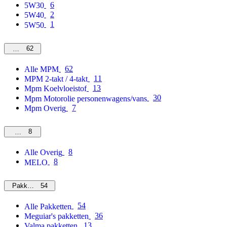
6
5W30
2
5W40
1
5W50
62
MPM
62
Alle MPM
11
MPM 2-takt / 4-takt
13
Mpm Koelvloeistof
30
Mpm Motorolie personenwagens/vans
7
Mpm Overig
8
Overig
8
Alle Overig
8
MELO
54
Pakketten
54
Alle Pakketten
36
Meguiar's pakketten
13
Valma pakketten