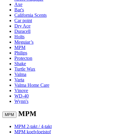
Axe
Bar's
California Scents
Car point
Dry Ace
Duracell
Holts
Meguiar’s
MPM
Philips
Protecton
Shake
Turtle Wax
Valma
Varta
Valma Home Care
Vinove
WD-40
Wynn's
MPM
MPM
MPM 2-takt / 4-takt
MPM koelvloeistof