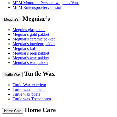
MPM Motorolie Personenwagens / Vans
MPM Ruitensproeiervloeistof
Meguiar’s
Meguiar’s
Meguir's glaspakket
Meguiar's gold pakket
Meguiar's ceramic pakket
Meguiar's interieur pakket
Meguiar's koffer
Meguiar's prep pakket
Meguiar's wax pakket
Meguiar's was pakket
Turtle Wax
Turtle Wax
Turtle Wax exterieur
Turtle wax interieur
Turtle wax poets
Turtle wax Toebehoren
Home Care
Home Care