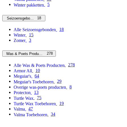
5
Winter pakketten
18
Seizoensgebonden
18
Alle Seizoensgebonden
15
Winter
3
Zomer
278
Was & Poets Producten
278
Alle Was & Poets Producten
10
Armor All
64
Meguiar's
29
Meguiar's Toebehoren
8
Overige was-poets producten
13
Protecton
75
Turtle Wax
19
Turtle Wax Toebehoren
47
Valma
34
Valma Toebehoren