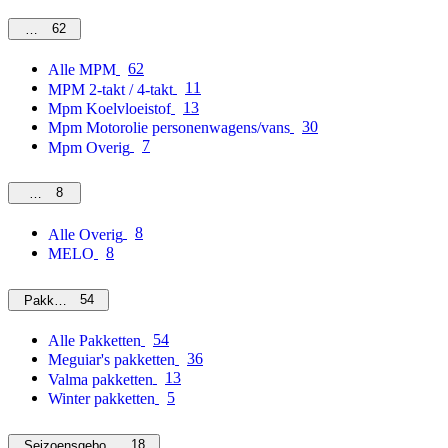
62
MPM
62
Alle MPM
11
MPM 2-takt / 4-takt
13
Mpm Koelvloeistof
30
Mpm Motorolie personenwagens/vans
7
Mpm Overig
8
Overig
8
Alle Overig
8
MELO
54
Pakketten
54
Alle Pakketten
36
Meguiar's pakketten
13
Valma pakketten
5
Winter pakketten
18
Seizoensgebonden