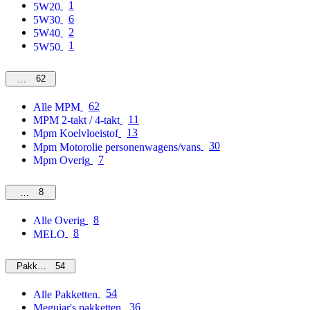
1
5W20
6
5W30
2
5W40
1
5W50
62
MPM
62
Alle MPM
11
MPM 2-takt / 4-takt
13
Mpm Koelvloeistof
30
Mpm Motorolie personenwagens/vans
7
Mpm Overig
8
Overig
8
Alle Overig
8
MELO
54
Pakketten
54
Alle Pakketten
36
Meguiar's pakketten