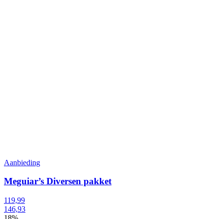
Aanbieding
Meguiar’s Diversen pakket
119,99
146,93
18%