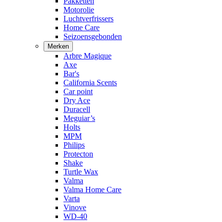
Pakketten
Motorolie
Luchtverfrissers
Home Care
Seizoensgebonden
Merken
Arbre Magique
Axe
Bar's
California Scents
Car point
Dry Ace
Duracell
Meguiar’s
Holts
MPM
Philips
Protecton
Shake
Turtle Wax
Valma
Valma Home Care
Varta
Vinove
WD-40