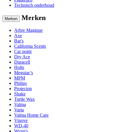
Technisch onderhoud
Merken
Merken
Arbre Magique
Axe
Bar's
California Scents
Car point
Dry Ace
Duracell
Holts
Meguiar’s
MPM
Philips
Protecton
Shake
Turtle Wax
Valma
Varta
Valma Home Care
Vinove
WD-40
Wynn's