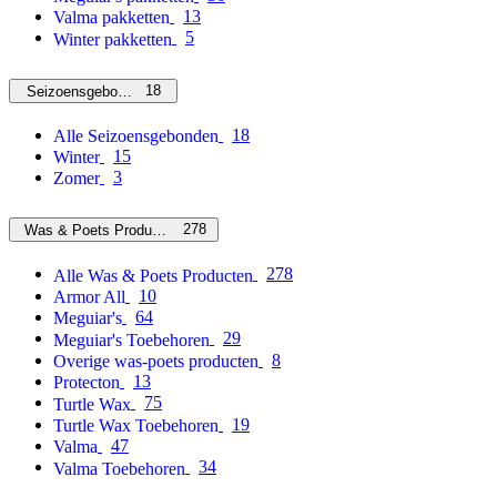
13
Valma pakketten
5
Winter pakketten
18
Seizoensgebonden
18
Alle Seizoensgebonden
15
Winter
3
Zomer
278
Was & Poets Producten
278
Alle Was & Poets Producten
10
Armor All
64
Meguiar's
29
Meguiar's Toebehoren
8
Overige was-poets producten
13
Protecton
75
Turtle Wax
19
Turtle Wax Toebehoren
47
Valma
34
Valma Toebehoren