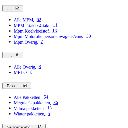
62
MPM
62
Alle MPM
11
MPM 2-takt / 4-takt
13
Mpm Koelvloeistof
30
Mpm Motorolie personenwagens/vans
7
Mpm Overig
8
Overig
8
Alle Overig
8
MELO
54
Pakketten
54
Alle Pakketten
36
Meguiar's pakketten
13
Valma pakketten
5
Winter pakketten
18
Seizoensgebonden