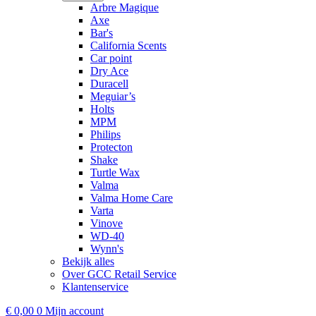
Arbre Magique
Axe
Bar's
California Scents
Car point
Dry Ace
Duracell
Meguiar’s
Holts
MPM
Philips
Protecton
Shake
Turtle Wax
Valma
Valma Home Care
Varta
Vinove
WD-40
Wynn's
Bekijk alles
Over GCC Retail Service
Klantenservice
€
0,00
0
Mijn account