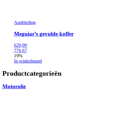
Aanbieding
Meguiar’s gevulde koffer
629,99
776,67
19%
In winkelmand
Productcategorieën
Motorolie