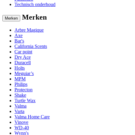
Technisch onderhoud
Merken
Merken
Arbre Magique
Axe
Bar's
California Scents
Car point
Dry Ace
Duracell
Holts
Meguiar’s
MPM
Philips
Protecton
Shake
Turtle Wax
Valma
Varta
Valma Home Care
Vinove
WD-40
Wynn's