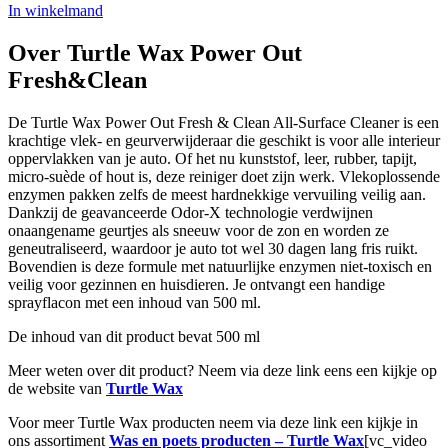
In winkelmand
Over Turtle Wax Power Out
Fresh&Clean
De Turtle Wax Power Out Fresh & Clean All-Surface Cleaner is een
krachtige vlek- en geurverwijderaar die geschikt is voor alle interieur
oppervlakken van je auto. Of het nu kunststof, leer, rubber, tapijt,
micro-suède of hout is, deze reiniger doet zijn werk. Vlekoplossende
enzymen pakken zelfs de meest hardnekkige vervuiling veilig aan.
Dankzij de geavanceerde Odor-X technologie verdwijnen
onaangename geurtjes als sneeuw voor de zon en worden ze
geneutraliseerd, waardoor je auto tot wel 30 dagen lang fris ruikt.
Bovendien is deze formule met natuurlijke enzymen niet-toxisch en
veilig voor gezinnen en huisdieren. Je ontvangt een handige
sprayflacon met een inhoud van 500 ml.
De inhoud van dit product bevat 500 ml
Meer weten over dit product? Neem via deze link eens een kijkje op
de website van
Turtle Wax
Voor meer Turtle Wax producten neem via deze link een kijkje in
ons assortiment
Was en poets producten – Turtle Wax
[vc_video