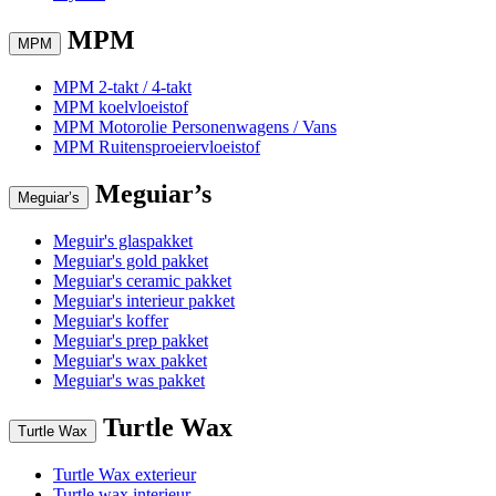
MPM
MPM
MPM 2-takt / 4-takt
MPM koelvloeistof
MPM Motorolie Personenwagens / Vans
MPM Ruitensproeiervloeistof
Meguiar’s
Meguiar’s
Meguir's glaspakket
Meguiar's gold pakket
Meguiar's ceramic pakket
Meguiar's interieur pakket
Meguiar's koffer
Meguiar's prep pakket
Meguiar's wax pakket
Meguiar's was pakket
Turtle Wax
Turtle Wax
Turtle Wax exterieur
Turtle wax interieur