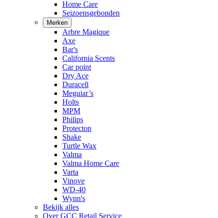
Home Care
Seizoensgebonden
Merken
Arbre Magique
Axe
Bar's
California Scents
Car point
Dry Ace
Duracell
Meguiar’s
Holts
MPM
Philips
Protecton
Shake
Turtle Wax
Valma
Valma Home Care
Varta
Vinove
WD-40
Wynn's
Bekijk alles
Over GCC Retail Service