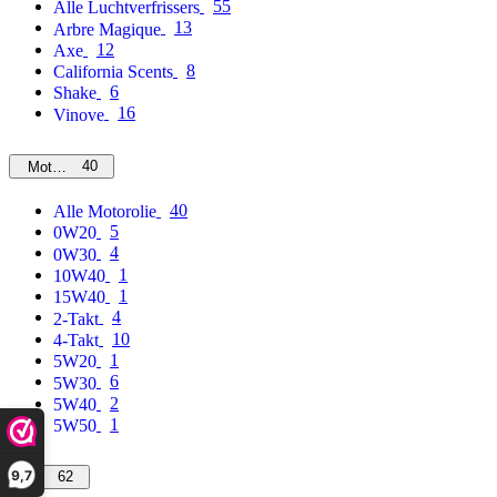
55
Alle Luchtverfrissers
13
Arbre Magique
12
Axe
8
California Scents
6
Shake
16
Vinove
40
Motorolie
40
Alle Motorolie
5
0W20
4
0W30
1
10W40
1
15W40
4
2-Takt
10
4-Takt
1
5W20
6
5W30
2
5W40
1
5W50
9,7
62
MPM