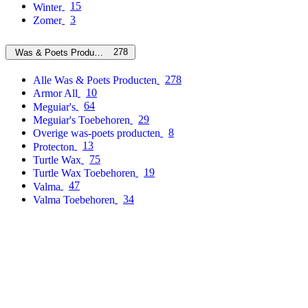
15
Winter
3
Zomer
278
Was & Poets Producten
278
Alle Was & Poets Producten
10
Armor All
64
Meguiar's
29
Meguiar's Toebehoren
8
Overige was-poets producten
13
Protecton
75
Turtle Wax
19
Turtle Wax Toebehoren
47
Valma
34
Valma Toebehoren