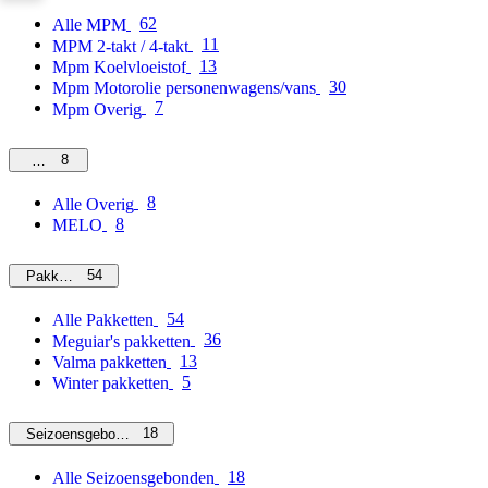
62
Alle MPM
11
MPM 2-takt / 4-takt
13
Mpm Koelvloeistof
30
Mpm Motorolie personenwagens/vans
7
Mpm Overig
8
Overig
8
Alle Overig
8
MELO
54
Pakketten
54
Alle Pakketten
36
Meguiar's pakketten
13
Valma pakketten
5
Winter pakketten
18
Seizoensgebonden
18
Alle Seizoensgebonden