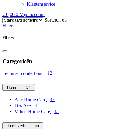
Klantenservice
€
0,00
0
Mijn account
Sorteren op
Filters
Filters
Categorieën
12
Technisch onderhoud
37
Home Care
37
Alle Home Care
4
Dry Ace
33
Valma Home Care
55
Luchtverfrissers