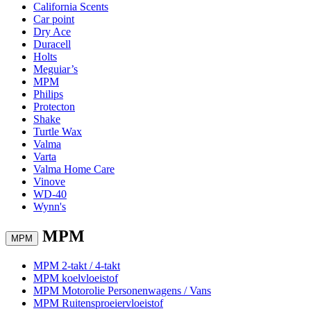
California Scents
Car point
Dry Ace
Duracell
Holts
Meguiar’s
MPM
Philips
Protecton
Shake
Turtle Wax
Valma
Varta
Valma Home Care
Vinove
WD-40
Wynn's
MPM
MPM
MPM 2-takt / 4-takt
MPM koelvloeistof
MPM Motorolie Personenwagens / Vans
MPM Ruitensproeiervloeistof