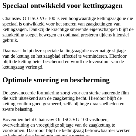
Speciaal ontwikkeld voor kettingzagen
Chainsaw Oil ISO-VG 100 is een hoogwaardige kettingzaagolie die
speciaal is ontwikkeld voor het smeren van zaagkettingen van
kettingzagen. Dankzij de krachtige smerende eigenschappen blijft de
zaagketting soepel bewegen en optimaal presteren tijdens intensief
gebruik.
Daarnaast helpt deze speciale kettingzaagolie overmatige slijtage
van de ketting en het zaagblad effectief te verminderen. Hierdoor
blijft de ketting beter beschermd en wordt de levensduur van de
kettingzaag verlengd.
Optimale smering en bescherming
De geavanceerde formulering zorgt voor een sterke smerende film
die zich uitstekend aan de zaagketting hecht. Hierdoor blijft de
ketting continu goed gesmeerd, zelfs bij hoge draaisnelheden en
zware belasting.
Bovendien helpt Chainsaw Oil ISO-VG 100 vastlopen,
oververhitting en vroegtijdige slijtage van de zaagketting te
voorkomen. Daardoor blijft de kettingzaag betrouwbaarder werken
en behoudt deze langdurig optimale prestaties.