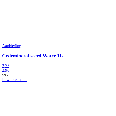
Aanbieding
Gedemineraliseerd Water 1L
2,75
2,90
5%
In winkelmand