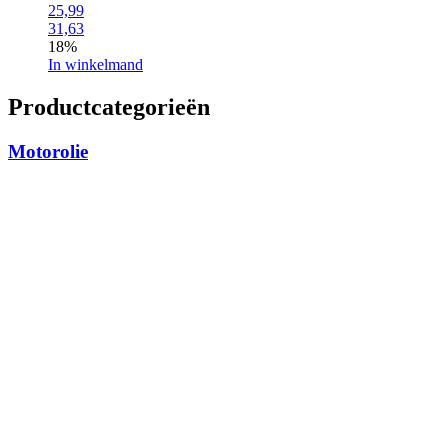
25,99
31,63
18%
In winkelmand
Productcategorieën
Motorolie