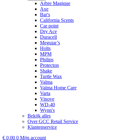
Arbre Magique
Axe
Bar's
California Scents
Car point
Dry Ace
Duracell
Meguiar’s
Holts
MPM
Philips
Protecton
Shake
Turtle Wax
Valma
Valma Home Care
Varta
Vinove
WD-40
Wynn's
Bekijk alles
Over GCC Retail Service
Klantenservice
€
0,00
0
Mijn account