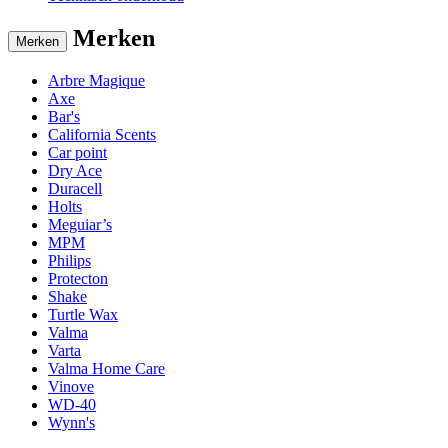
Merken
Merken
Arbre Magique
Axe
Bar's
California Scents
Car point
Dry Ace
Duracell
Holts
Meguiar’s
MPM
Philips
Protecton
Shake
Turtle Wax
Valma
Varta
Valma Home Care
Vinove
WD-40
Wynn's