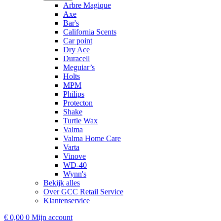
Arbre Magique
Axe
Bar's
California Scents
Car point
Dry Ace
Duracell
Meguiar’s
Holts
MPM
Philips
Protecton
Shake
Turtle Wax
Valma
Valma Home Care
Varta
Vinove
WD-40
Wynn's
Bekijk alles
Over GCC Retail Service
Klantenservice
€
0,00
0
Mijn account