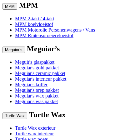
MPM
MPM
MPM 2-takt / 4-takt
MPM koelvloeistof
MPM Motorolie Personenwagens / Vans
MPM Ruitensproeiervloeistof
Meguiar’s
Meguiar’s
Meguir's glaspakket
Meguiar's gold pakket
Meguiar's ceramic pakket
Meguiar's interieur pakket
Meguiar's koffer
Meguiar's prep pakket
Meguiar's wax pakket
Meguiar's was pakket
Turtle Wax
Turtle Wax
Turtle Wax exterieur
Turtle wax interieur
Turtle wax poets