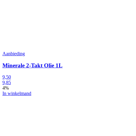
Aanbieding
Minerale 2-Takt Olie 1L
9,50
9,85
4%
In winkelmand