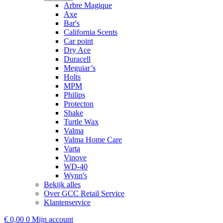
Arbre Magique
Axe
Bar's
California Scents
Car point
Dry Ace
Duracell
Meguiar’s
Holts
MPM
Philips
Protecton
Shake
Turtle Wax
Valma
Valma Home Care
Varta
Vinove
WD-40
Wynn's
Bekijk alles
Over GCC Retail Service
Klantenservice
€
0,00
0
Mijn account