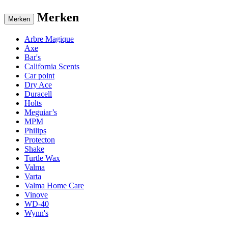
Merken
Merken
Arbre Magique
Axe
Bar's
California Scents
Car point
Dry Ace
Duracell
Holts
Meguiar’s
MPM
Philips
Protecton
Shake
Turtle Wax
Valma
Varta
Valma Home Care
Vinove
WD-40
Wynn's