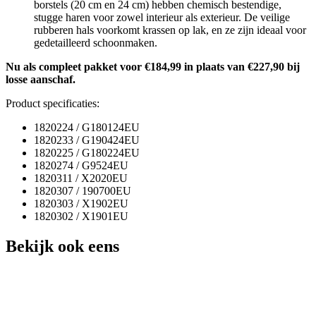
borstels (20 cm en 24 cm) hebben chemisch bestendige,
stugge haren voor zowel interieur als exterieur. De veilige
rubberen hals voorkomt krassen op lak, en ze zijn ideaal voor
gedetailleerd schoonmaken.
Nu als compleet pakket voor €184,99 in plaats van €227,90 bij
losse aanschaf.
Product specificaties:
1820224 / G180124EU
1820233 / G190424EU
1820225 / G180224EU
1820274 / G9524EU
1820311 / X2020EU
1820307 / 190700EU
1820303 / X1902EU
1820302 / X1901EU
Bekijk ook eens