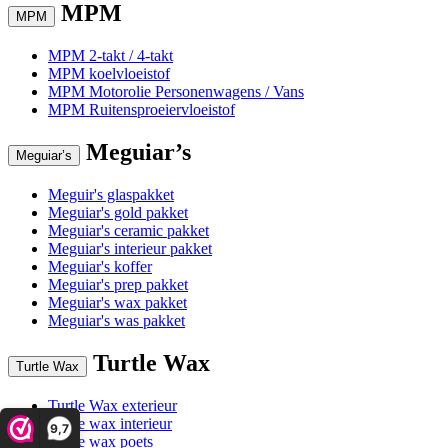
MPM
MPM
MPM 2-takt / 4-takt
MPM koelvloeistof
MPM Motorolie Personenwagens / Vans
MPM Ruitensproeiervloeistof
Meguiar’s
Meguiar’s
Meguir's glaspakket
Meguiar's gold pakket
Meguiar's ceramic pakket
Meguiar's interieur pakket
Meguiar's koffer
Meguiar's prep pakket
Meguiar's wax pakket
Meguiar's was pakket
Turtle Wax
Turtle Wax
Turtle Wax exterieur
Turtle wax interieur
9,7
Turtle wax poets