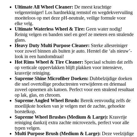
Ultimate All Wheel Cleaner:
De meest krachtige
velgenreiniger! Los hardnekkig remstof en wegdekvervuiling
moeiteloos op met deze pH-neutrale, veilige formule voor
elke velg.
Ultimate Waterless Wheel & Tire:
Geen water nodig!
Reinig velgen en banden snel en geef ze meteen een stralende
glans.
Heavy Duty Multi Purpose Cleaner:
Sterke allesreiniger
voor zowel binnen als buiten je auto. Herstel die ‘als nieuw’-
look in een handomdraai!
Hot Rims Wheel & Tire Cleaner:
Speciaal schuim dat zelfs
op verticale oppervlakken blijft plakken voor intensieve,
krasvrije reiniging.
Supreme Shine Microfiber Doeken:
Dubbelzijdige doeken
die snel overtollige productresten verwijderen en driemaal
zoveel opnemen als katoen. Perfect voor een stralend resultaat
op lak, glas, en chroom.
Supreme Angled Wheel Brush:
Bereik eenvoudig zelfs de
moeilijkste hoeken van je velgen met de zachte, gehoekte
borstelkop.
Supreme Wheel Brushes (Medium & Large):
Krasvrije
reiniging dankzij extra zachte microvezels, perfect voor alle
typen velgen.
Multi Purpose Brush (Medium & Large):
Deze veelzijdige