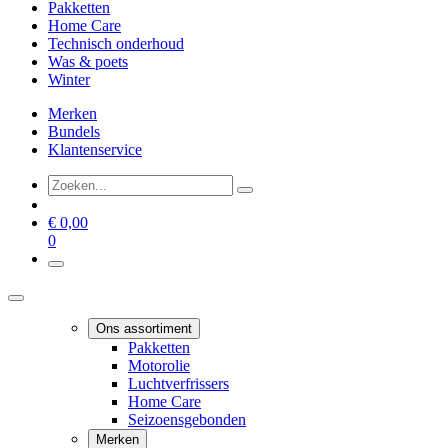
Pakketten
Home Care
Technisch onderhoud
Was & poets
Winter
Merken
Bundels
Klantenservice
€
0,00
0
Ons assortiment
Pakketten
Motorolie
Luchtverfrissers
Home Care
Seizoensgebonden
Merken