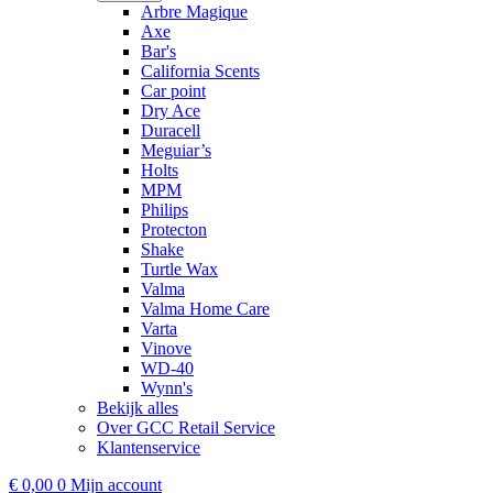
Arbre Magique
Axe
Bar's
California Scents
Car point
Dry Ace
Duracell
Meguiar’s
Holts
MPM
Philips
Protecton
Shake
Turtle Wax
Valma
Valma Home Care
Varta
Vinove
WD-40
Wynn's
Bekijk alles
Over GCC Retail Service
Klantenservice
€
0,00
0
Mijn account