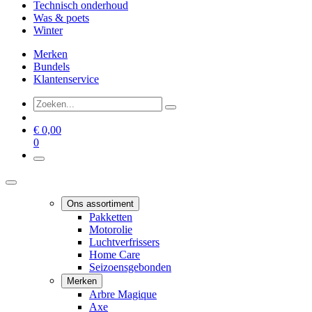
Technisch onderhoud
Was & poets
Winter
Merken
Bundels
Klantenservice
€
0,00
0
Ons assortiment
Pakketten
Motorolie
Luchtverfrissers
Home Care
Seizoensgebonden
Merken
Arbre Magique
Axe