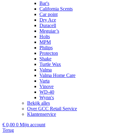
Bar's
California Scents
Car point
Dry Ace
Duracell
Meguiar’s
Holts
MPM
Philips
Protecton
Shake
Turtle Wax
Valma
Valma Home Care
Varta
Vinove
WD-40
Wynn's
Bekijk alles
Over GCC Retail Service
Klantenservice
€
0,00
0
Mijn account
Terug