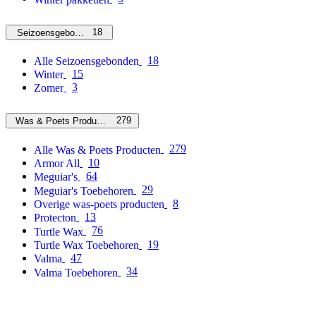
18
Seizoensgebonden
18
Alle Seizoensgebonden
15
Winter
3
Zomer
279
Was & Poets Producten
279
Alle Was & Poets Producten
10
Armor All
64
Meguiar's
29
Meguiar's Toebehoren
8
Overige was-poets producten
13
Protecton
76
Turtle Wax
19
Turtle Wax Toebehoren
47
Valma
34
Valma Toebehoren