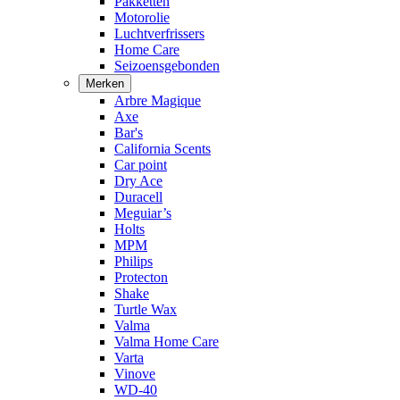
Pakketten
Motorolie
Luchtverfrissers
Home Care
Seizoensgebonden
Merken
Arbre Magique
Axe
Bar's
California Scents
Car point
Dry Ace
Duracell
Meguiar’s
Holts
MPM
Philips
Protecton
Shake
Turtle Wax
Valma
Valma Home Care
Varta
Vinove
WD-40