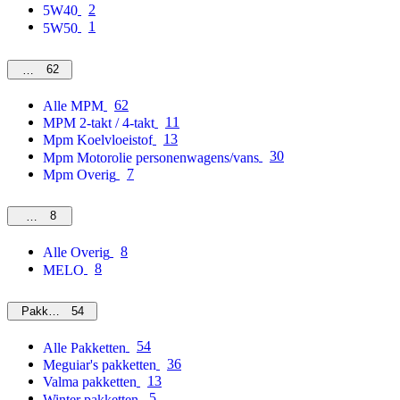
2
5W40
1
5W50
62
MPM
62
Alle MPM
11
MPM 2-takt / 4-takt
13
Mpm Koelvloeistof
30
Mpm Motorolie personenwagens/vans
7
Mpm Overig
8
Overig
8
Alle Overig
8
MELO
54
Pakketten
54
Alle Pakketten
36
Meguiar's pakketten
13
Valma pakketten
5
Winter pakketten