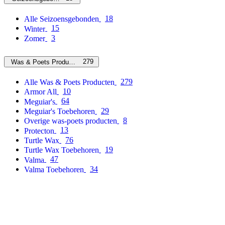
18
Alle Seizoensgebonden
15
Winter
3
Zomer
279
Was & Poets Producten
279
Alle Was & Poets Producten
10
Armor All
64
Meguiar's
29
Meguiar's Toebehoren
8
Overige was-poets producten
13
Protecton
76
Turtle Wax
19
Turtle Wax Toebehoren
47
Valma
34
Valma Toebehoren