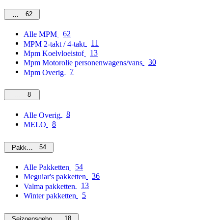
62
MPM
62
Alle MPM
11
MPM 2-takt / 4-takt
13
Mpm Koelvloeistof
30
Mpm Motorolie personenwagens/vans
7
Mpm Overig
8
Overig
8
Alle Overig
8
MELO
54
Pakketten
54
Alle Pakketten
36
Meguiar's pakketten
13
Valma pakketten
5
Winter pakketten
18
Seizoensgebonden