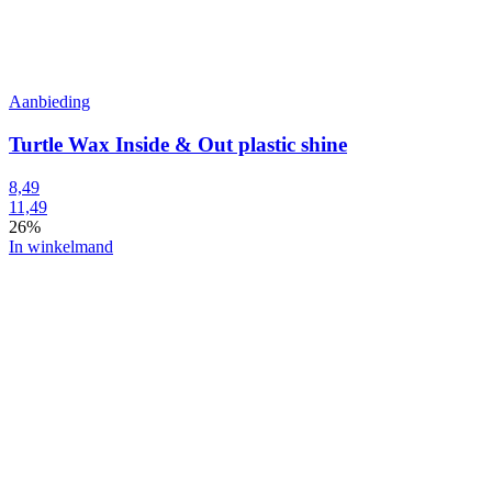
Aanbieding
Turtle Wax Inside & Out plastic shine
8,49
11,49
26%
In winkelmand