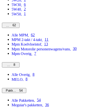
5W20
6
5W30
2
5W40
1
5W50
62
MPM
62
Alle MPM
11
MPM 2-takt / 4-takt
13
Mpm Koelvloeistof
30
Mpm Motorolie personenwagens/vans
7
Mpm Overig
8
Overig
8
Alle Overig
8
MELO
54
Pakketten
54
Alle Pakketten
36
Meguiar's pakketten