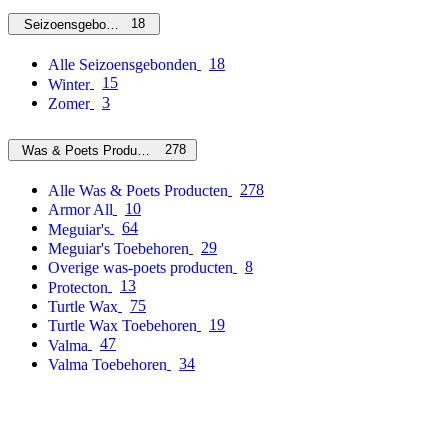
18
Seizoensgebonden
18
Alle Seizoensgebonden
15
Winter
3
Zomer
278
Was & Poets Producten
278
Alle Was & Poets Producten
10
Armor All
64
Meguiar's
29
Meguiar's Toebehoren
8
Overige was-poets producten
13
Protecton
75
Turtle Wax
19
Turtle Wax Toebehoren
47
Valma
34
Valma Toebehoren