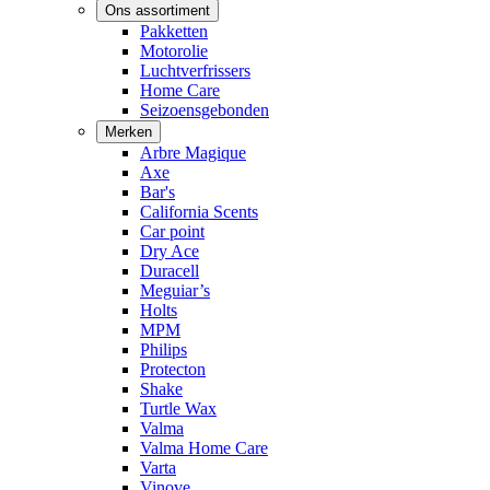
Ons assortiment
Pakketten
Motorolie
Luchtverfrissers
Home Care
Seizoensgebonden
Merken
Arbre Magique
Axe
Bar's
California Scents
Car point
Dry Ace
Duracell
Meguiar’s
Holts
MPM
Philips
Protecton
Shake
Turtle Wax
Valma
Valma Home Care
Varta
Vinove