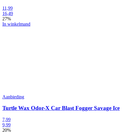
11,99
16,49
27%
In winkelmand
Aanbieding
Turtle Wax Odor-X Car Blast Fogger Savage Ice
7,99
9,99
20%