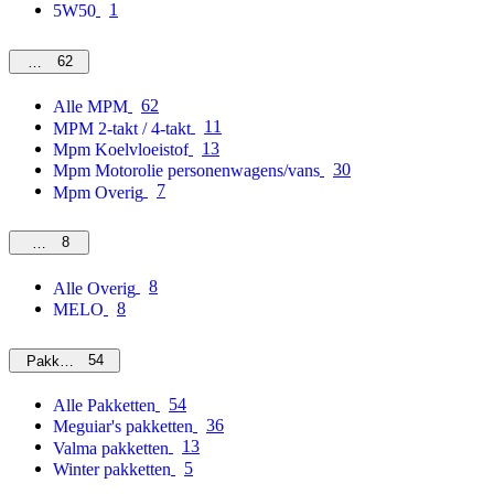
1
5W50
62
MPM
62
Alle MPM
11
MPM 2-takt / 4-takt
13
Mpm Koelvloeistof
30
Mpm Motorolie personenwagens/vans
7
Mpm Overig
8
Overig
8
Alle Overig
8
MELO
54
Pakketten
54
Alle Pakketten
36
Meguiar's pakketten
13
Valma pakketten
5
Winter pakketten