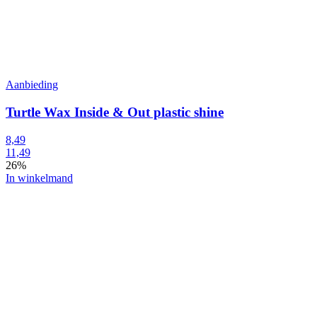
Aanbieding
Turtle Wax Inside & Out plastic shine
8,49
11,49
26%
In winkelmand