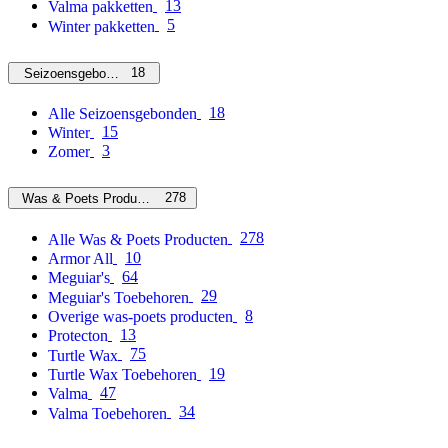
13
Valma pakketten
5
Winter pakketten
18
Seizoensgebonden
18
Alle Seizoensgebonden
15
Winter
3
Zomer
278
Was & Poets Producten
278
Alle Was & Poets Producten
10
Armor All
64
Meguiar's
29
Meguiar's Toebehoren
8
Overige was-poets producten
13
Protecton
75
Turtle Wax
19
Turtle Wax Toebehoren
47
Valma
34
Valma Toebehoren