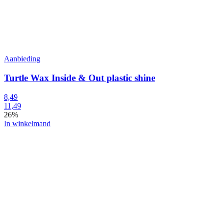
Aanbieding
Turtle Wax Inside & Out plastic shine
8,49
11,49
26%
In winkelmand