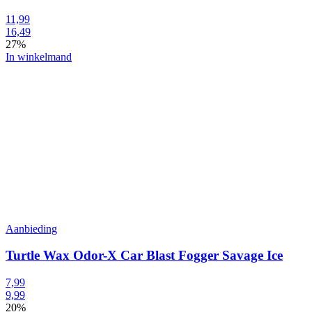
11,99
16,49
27%
In winkelmand
Aanbieding
Turtle Wax Odor-X Car Blast Fogger Savage Ice
7,99
9,99
20%