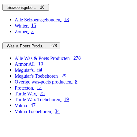
18
Seizoensgebonden
18
Alle Seizoensgebonden
15
Winter
3
Zomer
278
Was & Poets Producten
278
Alle Was & Poets Producten
10
Armor All
64
Meguiar's
29
Meguiar's Toebehoren
8
Overige was-poets producten
13
Protecton
75
Turtle Wax
19
Turtle Wax Toebehoren
47
Valma
34
Valma Toebehoren