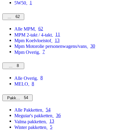
1
5W50
62
MPM
62
Alle MPM
11
MPM 2-takt / 4-takt
13
Mpm Koelvloeistof
30
Mpm Motorolie personenwagens/vans
7
Mpm Overig
8
Overig
8
Alle Overig
8
MELO
54
Pakketten
54
Alle Pakketten
36
Meguiar's pakketten
13
Valma pakketten
5
Winter pakketten