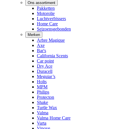
Ons assortiment
Pakketten
Motorolie
Luchtverfrissers
Home Care
Seizoensgebonden
Merken
Arbre Magique
Axe
Bar's
California Scents
Car point
Dry Ace
Duracell
Meguiar’s
Holts
MPM
Philips
Protecton
Shake
Turtle Wax
Valma
Valma Home Care
Varta
Vinove