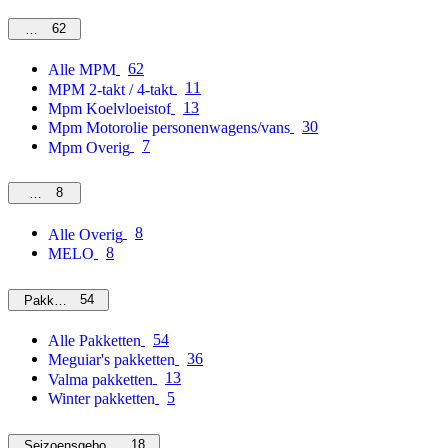
62
MPM
62
Alle MPM
11
MPM 2-takt / 4-takt
13
Mpm Koelvloeistof
30
Mpm Motorolie personenwagens/vans
7
Mpm Overig
8
Overig
8
Alle Overig
8
MELO
54
Pakketten
54
Alle Pakketten
36
Meguiar's pakketten
13
Valma pakketten
5
Winter pakketten
18
Seizoensgebonden