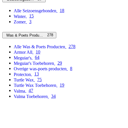
18
Alle Seizoensgebonden
15
Winter
3
Zomer
278
Was & Poets Producten
278
Alle Was & Poets Producten
10
Armor All
64
Meguiar's
29
Meguiar's Toebehoren
8
Overige was-poets producten
13
Protecton
75
Turtle Wax
19
Turtle Wax Toebehoren
47
Valma
34
Valma Toebehoren