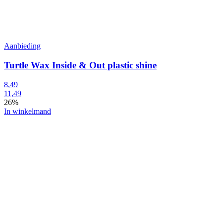
Aanbieding
Turtle Wax Inside & Out plastic shine
8,49
11,49
26%
In winkelmand