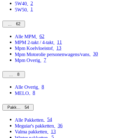
2
5W40
1
5W50
62
MPM
62
Alle MPM
11
MPM 2-takt / 4-takt
13
Mpm Koelvloeistof
30
Mpm Motorolie personenwagens/vans
7
Mpm Overig
8
Overig
8
Alle Overig
8
MELO
54
Pakketten
54
Alle Pakketten
36
Meguiar's pakketten
13
Valma pakketten
5
Winter pakketten