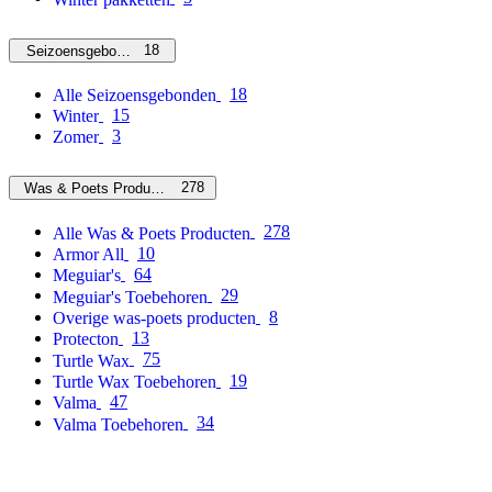
18
Seizoensgebonden
18
Alle Seizoensgebonden
15
Winter
3
Zomer
278
Was & Poets Producten
278
Alle Was & Poets Producten
10
Armor All
64
Meguiar's
29
Meguiar's Toebehoren
8
Overige was-poets producten
13
Protecton
75
Turtle Wax
19
Turtle Wax Toebehoren
47
Valma
34
Valma Toebehoren