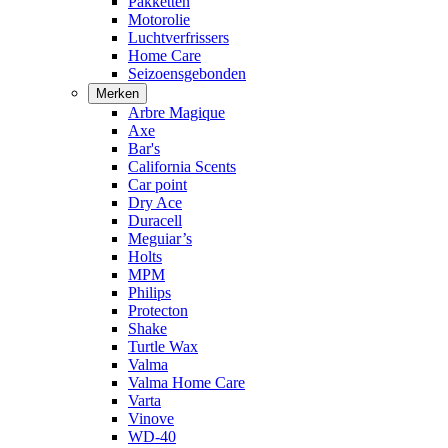
Pakketten
Motorolie
Luchtverfrissers
Home Care
Seizoensgebonden
Merken
Arbre Magique
Axe
Bar's
California Scents
Car point
Dry Ace
Duracell
Meguiar’s
Holts
MPM
Philips
Protecton
Shake
Turtle Wax
Valma
Valma Home Care
Varta
Vinove
WD-40