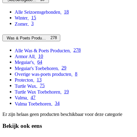
18
Alle Seizoensgebonden
15
Winter
3
Zomer
278
Was & Poets Producten
278
Alle Was & Poets Producten
10
Armor All
64
Meguiar's
29
Meguiar's Toebehoren
8
Overige was-poets producten
13
Protecton
75
Turtle Wax
19
Turtle Wax Toebehoren
47
Valma
34
Valma Toebehoren
Er zijn helaas geen producten beschikbaar voor deze categorie
Bekijk ook eens