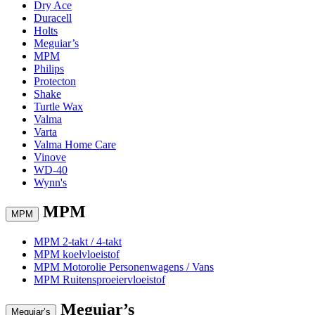
Dry Ace
Duracell
Holts
Meguiar’s
MPM
Philips
Protecton
Shake
Turtle Wax
Valma
Varta
Valma Home Care
Vinove
WD-40
Wynn's
MPM
MPM
MPM 2-takt / 4-takt
MPM koelvloeistof
MPM Motorolie Personenwagens / Vans
MPM Ruitensproeiervloeistof
Meguiar’s
Meguiar’s