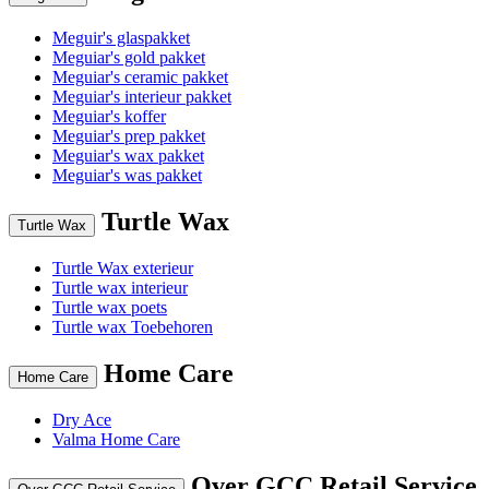
Meguir's glaspakket
Meguiar's gold pakket
Meguiar's ceramic pakket
Meguiar's interieur pakket
Meguiar's koffer
Meguiar's prep pakket
Meguiar's wax pakket
Meguiar's was pakket
Turtle Wax
Turtle Wax
Turtle Wax exterieur
Turtle wax interieur
Turtle wax poets
Turtle wax Toebehoren
Home Care
Home Care
Dry Ace
Valma Home Care
Over GCC Retail Service