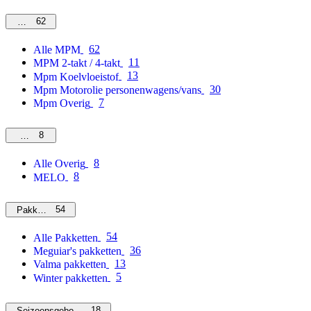
62
MPM
62
Alle MPM
11
MPM 2-takt / 4-takt
13
Mpm Koelvloeistof
30
Mpm Motorolie personenwagens/vans
7
Mpm Overig
8
Overig
8
Alle Overig
8
MELO
54
Pakketten
54
Alle Pakketten
36
Meguiar's pakketten
13
Valma pakketten
5
Winter pakketten
18
Seizoensgebonden