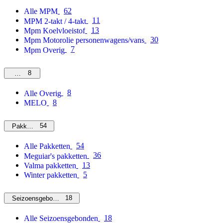
62
Alle MPM
11
MPM 2-takt / 4-takt
13
Mpm Koelvloeistof
30
Mpm Motorolie personenwagens/vans
7
Mpm Overig
8
Overig
8
Alle Overig
8
MELO
54
Pakketten
54
Alle Pakketten
36
Meguiar's pakketten
13
Valma pakketten
5
Winter pakketten
18
Seizoensgebonden
18
Alle Seizoensgebonden