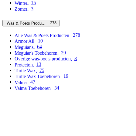
15
Winter
3
Zomer
278
Was & Poets Producten
278
Alle Was & Poets Producten
10
Armor All
64
Meguiar's
29
Meguiar's Toebehoren
8
Overige was-poets producten
13
Protecton
75
Turtle Wax
19
Turtle Wax Toebehoren
47
Valma
34
Valma Toebehoren