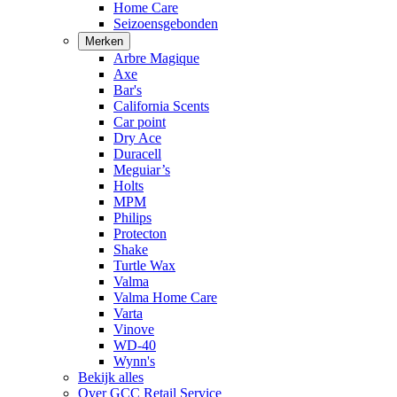
Home Care
Seizoensgebonden
Merken
Arbre Magique
Axe
Bar's
California Scents
Car point
Dry Ace
Duracell
Meguiar’s
Holts
MPM
Philips
Protecton
Shake
Turtle Wax
Valma
Valma Home Care
Varta
Vinove
WD-40
Wynn's
Bekijk alles
Over GCC Retail Service