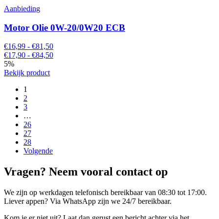
Aanbieding
Motor Olie 0W-20/0W20 ECB
€16,99 - €81,50
€17,90 - €84,50
5%
Bekijk product
1
2
3
…
26
27
28
Volgende
Vragen? Neem vooral contact op
We zijn op werkdagen telefonisch bereikbaar van 08:30 tot 17:00.
Liever appen? Via WhatsApp zijn we 24/7 bereikbaar.
Kom je er niet uit? Laat dan gerust een bericht achter via het