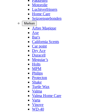
Pakketten
Motorolie
Luchtverfrissers
Home Care
Seizoensgebonden
Merken
Arbre Magique
Axe
Bar's
California Scents
Car point
Dry Ace
Duracell
Meguiar’s
Holts
MPM
Philips
Protecton
Shake
Turtle Wax
Valma
Valma Home Care
Varta
Vinove
WD-40