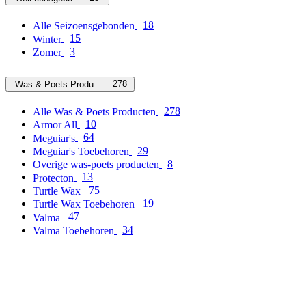
18
Alle Seizoensgebonden
15
Winter
3
Zomer
278
Was & Poets Producten
278
Alle Was & Poets Producten
10
Armor All
64
Meguiar's
29
Meguiar's Toebehoren
8
Overige was-poets producten
13
Protecton
75
Turtle Wax
19
Turtle Wax Toebehoren
47
Valma
34
Valma Toebehoren