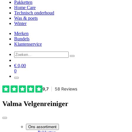
Pakketten
Home Care
Technisch onderhoud
Was & poets
Winter
Merken
Bundels
Klantenservice
€
0,00
0
Valma Velgenreiniger
Ons assortiment