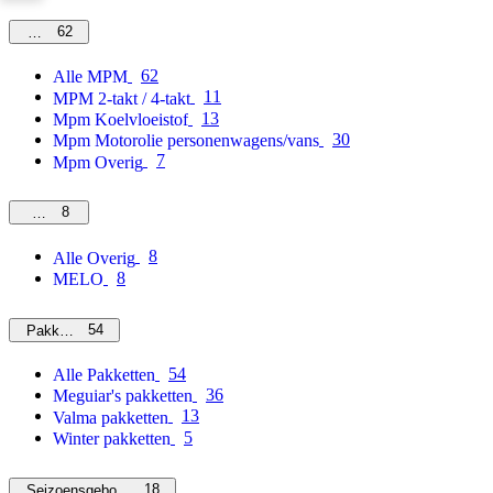
62
MPM
62
Alle MPM
11
MPM 2-takt / 4-takt
13
Mpm Koelvloeistof
30
Mpm Motorolie personenwagens/vans
7
Mpm Overig
8
Overig
8
Alle Overig
8
MELO
54
Pakketten
54
Alle Pakketten
36
Meguiar's pakketten
13
Valma pakketten
5
Winter pakketten
18
Seizoensgebonden