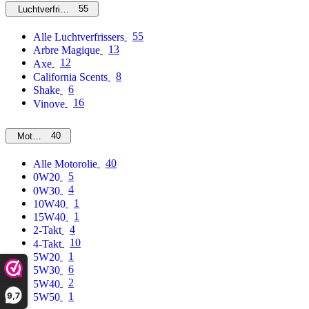
55
Luchtverfrissers
55
Alle Luchtverfrissers
13
Arbre Magique
12
Axe
8
California Scents
6
Shake
16
Vinove
40
Motorolie
40
Alle Motorolie
5
0W20
4
0W30
1
10W40
1
15W40
4
2-Takt
10
4-Takt
1
5W20
6
5W30
2
5W40
9,7
1
5W50