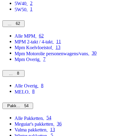
2
5W40
1
5W50
62
MPM
62
Alle MPM
11
MPM 2-takt / 4-takt
13
Mpm Koelvloeistof
30
Mpm Motorolie personenwagens/vans
7
Mpm Overig
8
Overig
8
Alle Overig
8
MELO
54
Pakketten
54
Alle Pakketten
36
Meguiar's pakketten
13
Valma pakketten
5
Winter pakketten