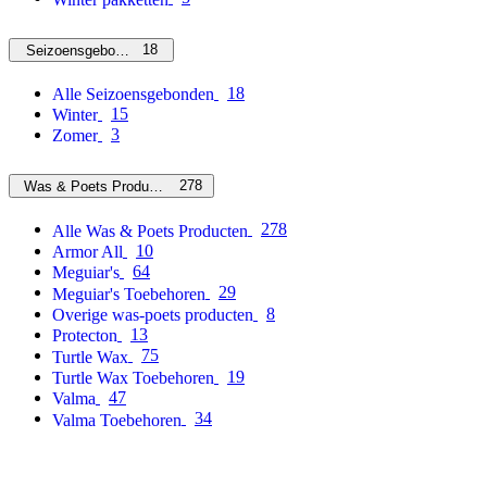
18
Seizoensgebonden
18
Alle Seizoensgebonden
15
Winter
3
Zomer
278
Was & Poets Producten
278
Alle Was & Poets Producten
10
Armor All
64
Meguiar's
29
Meguiar's Toebehoren
8
Overige was-poets producten
13
Protecton
75
Turtle Wax
19
Turtle Wax Toebehoren
47
Valma
34
Valma Toebehoren