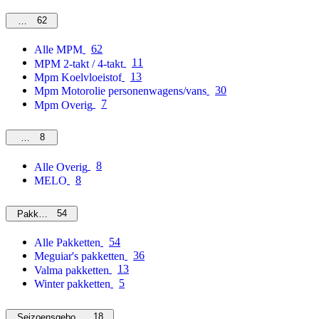
62
MPM
62
Alle MPM
11
MPM 2-takt / 4-takt
13
Mpm Koelvloeistof
30
Mpm Motorolie personenwagens/vans
7
Mpm Overig
8
Overig
8
Alle Overig
8
MELO
54
Pakketten
54
Alle Pakketten
36
Meguiar's pakketten
13
Valma pakketten
5
Winter pakketten
18
Seizoensgebonden