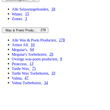
18
Alle Seizoensgebonden
15
Winter
3
Zomer
278
Was & Poets Producten
278
Alle Was & Poets Producten
10
Armor All
64
Meguiar's
29
Meguiar's Toebehoren
8
Overige was-poets producten
13
Protecton
75
Turtle Wax
19
Turtle Wax Toebehoren
47
Valma
34
Valma Toebehoren