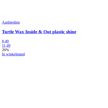
Aanbieding
Turtle Wax Inside & Out plastic shine
8,49
11,49
26%
In winkelmand