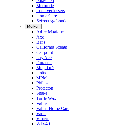
Pakketten
Motorolie
Luchtverfrissers
Home Care
Seizoensgebonden
Merken
Arbre Magique
Axe
Bar's
California Scents
Car point
Dry Ace
Duracell
Meguiar’s
Holts
MPM
Philips
Protecton
Shake
Turtle Wax
Valma
Valma Home Care
Varta
Vinove
WD-40