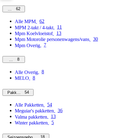
62
MPM
62
Alle MPM
11
MPM 2-takt / 4-takt
13
Mpm Koelvloeistof
30
Mpm Motorolie personenwagens/vans
7
Mpm Overig
8
Overig
8
Alle Overig
8
MELO
54
Pakketten
54
Alle Pakketten
36
Meguiar's pakketten
13
Valma pakketten
5
Winter pakketten
18
Seizoensgebonden