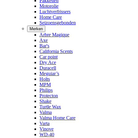
Pakketten
Motorolie
Luchtverfrissers
Home Care
Seizoensgebonden
Merken
Arbre Magique
Axe
Bar's
California Scents
Car point
Dry Ace
Duracell
Meguiar’s
Holts
MPM
Philips
Protecton
Shake
Turtle Wax
Valma
Valma Home Care
Varta
Vinove
WD-40