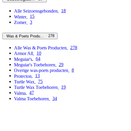
18
Alle Seizoensgebonden
15
Winter
3
Zomer
278
Was & Poets Producten
278
Alle Was & Poets Producten
10
Armor All
64
Meguiar's
29
Meguiar's Toebehoren
8
Overige was-poets producten
13
Protecton
75
Turtle Wax
19
Turtle Wax Toebehoren
47
Valma
34
Valma Toebehoren