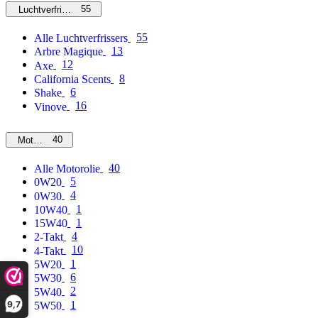
55
Luchtverfrissers
55
Alle Luchtverfrissers
13
Arbre Magique
12
Axe
8
California Scents
6
Shake
16
Vinove
40
Motorolie
40
Alle Motorolie
5
0W20
4
0W30
1
10W40
1
15W40
4
2-Takt
10
4-Takt
1
5W20
6
5W30
2
5W40
9,7
1
5W50