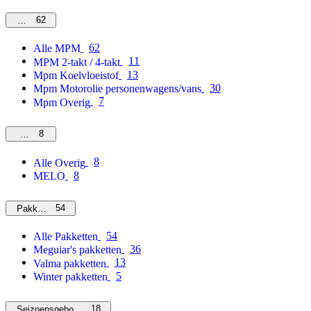
62
MPM
62
Alle MPM
11
MPM 2-takt / 4-takt
13
Mpm Koelvloeistof
30
Mpm Motorolie personenwagens/vans
7
Mpm Overig
8
Overig
8
Alle Overig
8
MELO
54
Pakketten
54
Alle Pakketten
36
Meguiar's pakketten
13
Valma pakketten
5
Winter pakketten
18
Seizoensgebonden