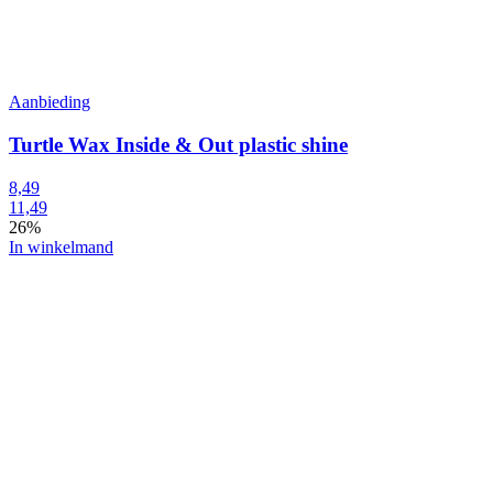
Aanbieding
Turtle Wax Inside & Out plastic shine
8,49
11,49
26%
In winkelmand