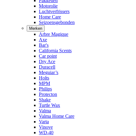
Pakketten
Motorolie
Luchtverfrissers
Home Care
Seizoensgebonden
Merken
Arbre Magique
Axe
Bar's
California Scents
Car point
Dry Ace
Duracell
Meguiar’s
Holts
MPM
Philips
Protecton
Shake
Turtle Wax
Valma
Valma Home Care
Varta
Vinove
WD-40