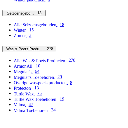
18
Seizoensgebonden
18
Alle Seizoensgebonden
15
Winter
3
Zomer
278
Was & Poets Producten
278
Alle Was & Poets Producten
10
Armor All
64
Meguiar's
29
Meguiar's Toebehoren
8
Overige was-poets producten
13
Protecton
75
Turtle Wax
19
Turtle Wax Toebehoren
47
Valma
34
Valma Toebehoren