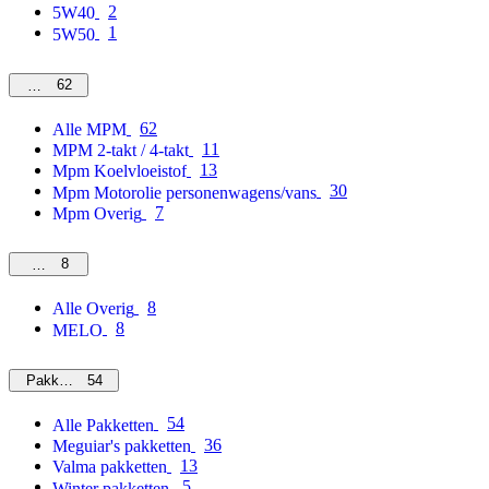
2
5W40
1
5W50
62
MPM
62
Alle MPM
11
MPM 2-takt / 4-takt
13
Mpm Koelvloeistof
30
Mpm Motorolie personenwagens/vans
7
Mpm Overig
8
Overig
8
Alle Overig
8
MELO
54
Pakketten
54
Alle Pakketten
36
Meguiar's pakketten
13
Valma pakketten
5
Winter pakketten