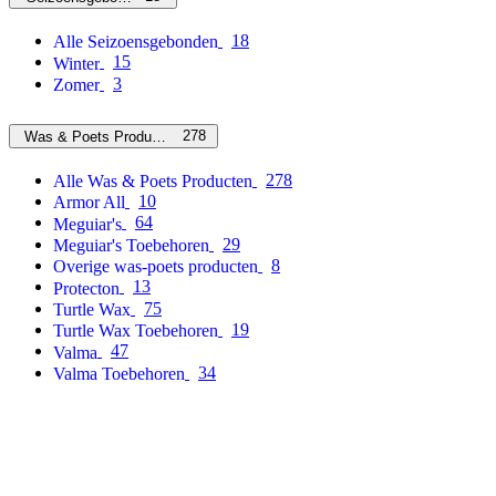
18
Alle Seizoensgebonden
15
Winter
3
Zomer
278
Was & Poets Producten
278
Alle Was & Poets Producten
10
Armor All
64
Meguiar's
29
Meguiar's Toebehoren
8
Overige was-poets producten
13
Protecton
75
Turtle Wax
19
Turtle Wax Toebehoren
47
Valma
34
Valma Toebehoren