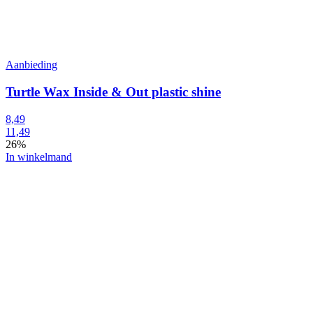
Aanbieding
Turtle Wax Inside & Out plastic shine
8,49
11,49
26%
In winkelmand