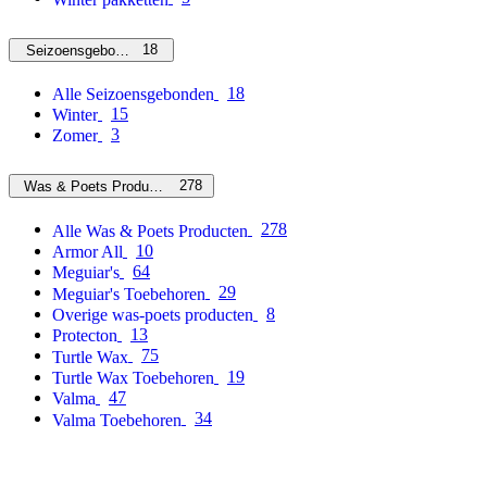
18
Seizoensgebonden
18
Alle Seizoensgebonden
15
Winter
3
Zomer
278
Was & Poets Producten
278
Alle Was & Poets Producten
10
Armor All
64
Meguiar's
29
Meguiar's Toebehoren
8
Overige was-poets producten
13
Protecton
75
Turtle Wax
19
Turtle Wax Toebehoren
47
Valma
34
Valma Toebehoren