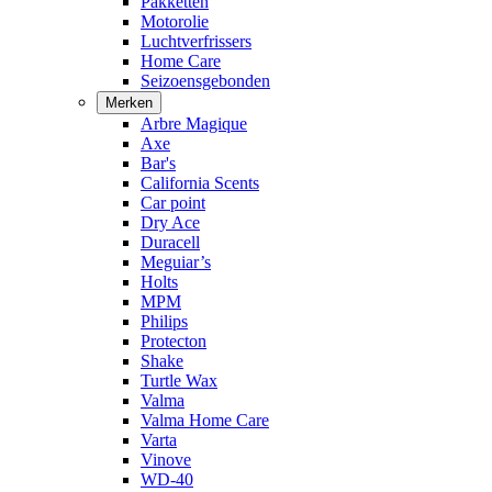
Pakketten
Motorolie
Luchtverfrissers
Home Care
Seizoensgebonden
Merken
Arbre Magique
Axe
Bar's
California Scents
Car point
Dry Ace
Duracell
Meguiar’s
Holts
MPM
Philips
Protecton
Shake
Turtle Wax
Valma
Valma Home Care
Varta
Vinove
WD-40