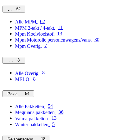
62
MPM
62
Alle MPM
11
MPM 2-takt / 4-takt
13
Mpm Koelvloeistof
30
Mpm Motorolie personenwagens/vans
7
Mpm Overig
8
Overig
8
Alle Overig
8
MELO
54
Pakketten
54
Alle Pakketten
36
Meguiar's pakketten
13
Valma pakketten
5
Winter pakketten
18
Seizoensgebonden