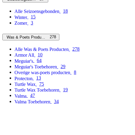
18
Alle Seizoensgebonden
15
Winter
3
Zomer
278
Was & Poets Producten
278
Alle Was & Poets Producten
10
Armor All
64
Meguiar's
29
Meguiar's Toebehoren
8
Overige was-poets producten
13
Protecton
75
Turtle Wax
19
Turtle Wax Toebehoren
47
Valma
34
Valma Toebehoren