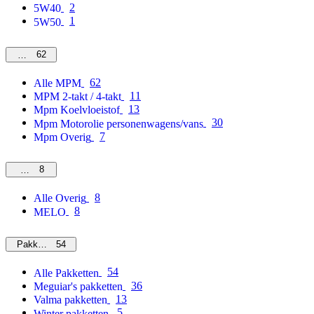
2
5W40
1
5W50
62
MPM
62
Alle MPM
11
MPM 2-takt / 4-takt
13
Mpm Koelvloeistof
30
Mpm Motorolie personenwagens/vans
7
Mpm Overig
8
Overig
8
Alle Overig
8
MELO
54
Pakketten
54
Alle Pakketten
36
Meguiar's pakketten
13
Valma pakketten
5
Winter pakketten