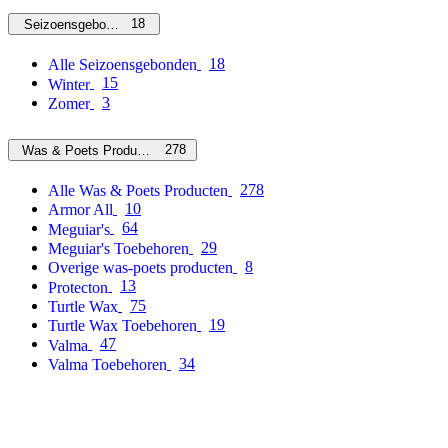
18
Seizoensgebonden
18
Alle Seizoensgebonden
15
Winter
3
Zomer
278
Was & Poets Producten
278
Alle Was & Poets Producten
10
Armor All
64
Meguiar's
29
Meguiar's Toebehoren
8
Overige was-poets producten
13
Protecton
75
Turtle Wax
19
Turtle Wax Toebehoren
47
Valma
34
Valma Toebehoren