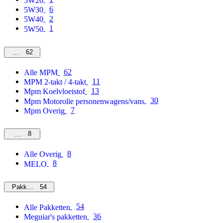
5W20
6
5W30
2
5W40
1
5W50
62
MPM
62
Alle MPM
11
MPM 2-takt / 4-takt
13
Mpm Koelvloeistof
30
Mpm Motorolie personenwagens/vans
7
Mpm Overig
8
Overig
8
Alle Overig
8
MELO
54
Pakketten
54
Alle Pakketten
36
Meguiar's pakketten