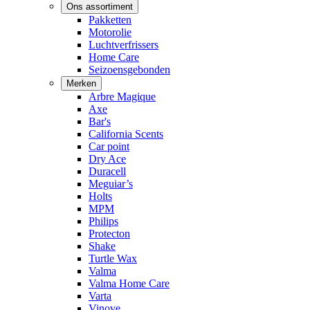
Ons assortiment
Pakketten
Motorolie
Luchtverfrissers
Home Care
Seizoensgebonden
Merken
Arbre Magique
Axe
Bar's
California Scents
Car point
Dry Ace
Duracell
Meguiar’s
Holts
MPM
Philips
Protecton
Shake
Turtle Wax
Valma
Valma Home Care
Varta
Vinove