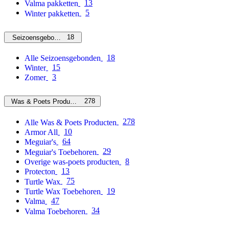
13
Valma pakketten
5
Winter pakketten
18
Seizoensgebonden
18
Alle Seizoensgebonden
15
Winter
3
Zomer
278
Was & Poets Producten
278
Alle Was & Poets Producten
10
Armor All
64
Meguiar's
29
Meguiar's Toebehoren
8
Overige was-poets producten
13
Protecton
75
Turtle Wax
19
Turtle Wax Toebehoren
47
Valma
34
Valma Toebehoren