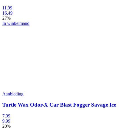
11,99
16,49
27%
In winkelmand
Aanbieding
Turtle Wax Odor-X Car Blast Fogger Savage Ice
7,99
9,99
20%