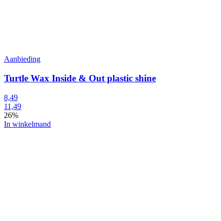
Aanbieding
Turtle Wax Inside & Out plastic shine
8,49
11,49
26%
In winkelmand