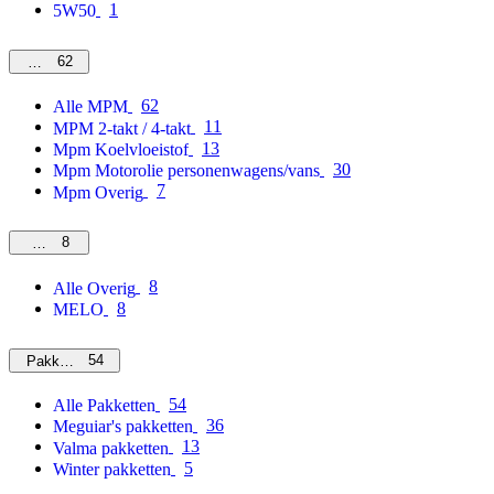
1
5W50
62
MPM
62
Alle MPM
11
MPM 2-takt / 4-takt
13
Mpm Koelvloeistof
30
Mpm Motorolie personenwagens/vans
7
Mpm Overig
8
Overig
8
Alle Overig
8
MELO
54
Pakketten
54
Alle Pakketten
36
Meguiar's pakketten
13
Valma pakketten
5
Winter pakketten