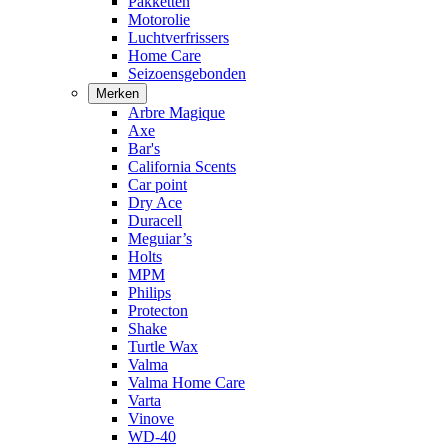
Pakketten
Motorolie
Luchtverfrissers
Home Care
Seizoensgebonden
Merken
Arbre Magique
Axe
Bar's
California Scents
Car point
Dry Ace
Duracell
Meguiar’s
Holts
MPM
Philips
Protecton
Shake
Turtle Wax
Valma
Valma Home Care
Varta
Vinove
WD-40