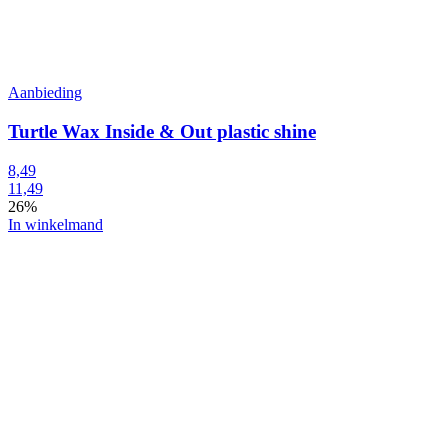
Aanbieding
Turtle Wax Inside & Out plastic shine
8,49
11,49
26%
In winkelmand