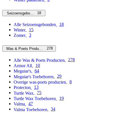
18
Seizoensgebonden
18
Alle Seizoensgebonden
15
Winter
3
Zomer
278
Was & Poets Producten
278
Alle Was & Poets Producten
10
Armor All
64
Meguiar's
29
Meguiar's Toebehoren
8
Overige was-poets producten
13
Protecton
75
Turtle Wax
19
Turtle Wax Toebehoren
47
Valma
34
Valma Toebehoren