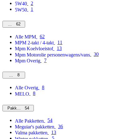
2
5W40
1
5W50
62
MPM
62
Alle MPM
11
MPM 2-takt / 4-takt
13
Mpm Koelvloeistof
30
Mpm Motorolie personenwagens/vans
7
Mpm Overig
8
Overig
8
Alle Overig
8
MELO
54
Pakketten
54
Alle Pakketten
36
Meguiar's pakketten
13
Valma pakketten
5
Winter pakketten