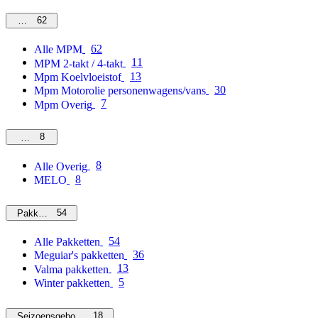
62
MPM
62
Alle MPM
11
MPM 2-takt / 4-takt
13
Mpm Koelvloeistof
30
Mpm Motorolie personenwagens/vans
7
Mpm Overig
8
Overig
8
Alle Overig
8
MELO
54
Pakketten
54
Alle Pakketten
36
Meguiar's pakketten
13
Valma pakketten
5
Winter pakketten
18
Seizoensgebonden