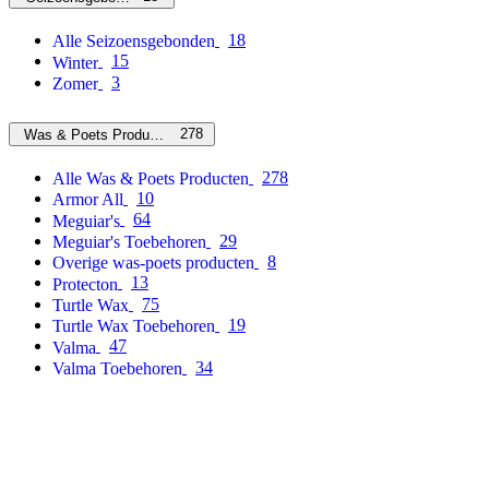
18
Alle Seizoensgebonden
15
Winter
3
Zomer
278
Was & Poets Producten
278
Alle Was & Poets Producten
10
Armor All
64
Meguiar's
29
Meguiar's Toebehoren
8
Overige was-poets producten
13
Protecton
75
Turtle Wax
19
Turtle Wax Toebehoren
47
Valma
34
Valma Toebehoren