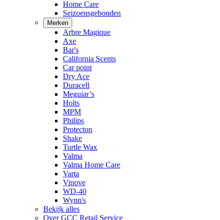
Home Care
Seizoensgebonden
Merken
Arbre Magique
Axe
Bar's
California Scents
Car point
Dry Ace
Duracell
Meguiar’s
Holts
MPM
Philips
Protecton
Shake
Turtle Wax
Valma
Valma Home Care
Varta
Vinove
WD-40
Wynn's
Bekijk alles
Over GCC Retail Service