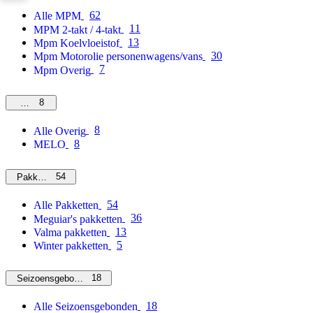
62
Alle MPM
11
MPM 2-takt / 4-takt
13
Mpm Koelvloeistof
30
Mpm Motorolie personenwagens/vans
7
Mpm Overig
8
Overig
8
Alle Overig
8
MELO
54
Pakketten
54
Alle Pakketten
36
Meguiar's pakketten
13
Valma pakketten
5
Winter pakketten
18
Seizoensgebonden
18
Alle Seizoensgebonden