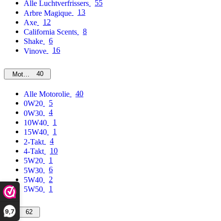
55
Alle Luchtverfrissers
13
Arbre Magique
12
Axe
8
California Scents
6
Shake
16
Vinove
40
Motorolie
40
Alle Motorolie
5
0W20
4
0W30
1
10W40
1
15W40
4
2-Takt
10
4-Takt
1
5W20
6
5W30
2
5W40
1
5W50
9,7
62
MPM