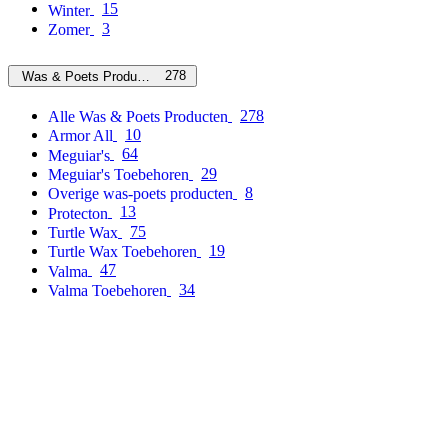
15
Winter
3
Zomer
278
Was & Poets Producten
278
Alle Was & Poets Producten
10
Armor All
64
Meguiar's
29
Meguiar's Toebehoren
8
Overige was-poets producten
13
Protecton
75
Turtle Wax
19
Turtle Wax Toebehoren
47
Valma
34
Valma Toebehoren