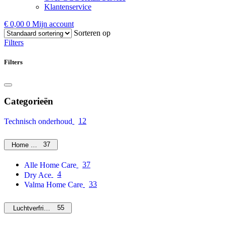
Klantenservice
€
0,00
0
Mijn account
Sorteren op
Filters
Filters
Categorieën
12
Technisch onderhoud
37
Home Care
37
Alle Home Care
4
Dry Ace
33
Valma Home Care
55
Luchtverfrissers