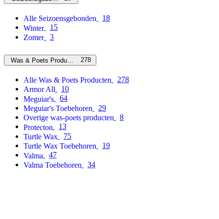
18
Alle Seizoensgebonden
15
Winter
3
Zomer
278
Was & Poets Producten
278
Alle Was & Poets Producten
10
Armor All
64
Meguiar's
29
Meguiar's Toebehoren
8
Overige was-poets producten
13
Protecton
75
Turtle Wax
19
Turtle Wax Toebehoren
47
Valma
34
Valma Toebehoren