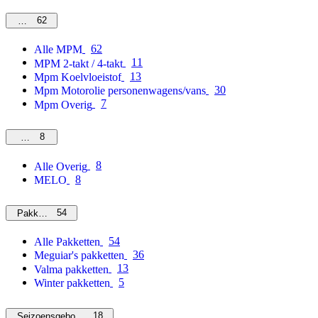
62
MPM
62
Alle MPM
11
MPM 2-takt / 4-takt
13
Mpm Koelvloeistof
30
Mpm Motorolie personenwagens/vans
7
Mpm Overig
8
Overig
8
Alle Overig
8
MELO
54
Pakketten
54
Alle Pakketten
36
Meguiar's pakketten
13
Valma pakketten
5
Winter pakketten
18
Seizoensgebonden