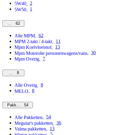
2
5W40
1
5W50
62
MPM
62
Alle MPM
11
MPM 2-takt / 4-takt
13
Mpm Koelvloeistof
30
Mpm Motorolie personenwagens/vans
7
Mpm Overig
8
Overig
8
Alle Overig
8
MELO
54
Pakketten
54
Alle Pakketten
36
Meguiar's pakketten
13
Valma pakketten
5
Winter pakketten