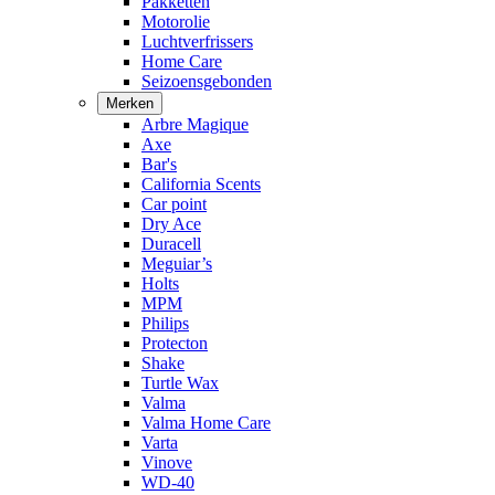
Pakketten
Motorolie
Luchtverfrissers
Home Care
Seizoensgebonden
Merken
Arbre Magique
Axe
Bar's
California Scents
Car point
Dry Ace
Duracell
Meguiar’s
Holts
MPM
Philips
Protecton
Shake
Turtle Wax
Valma
Valma Home Care
Varta
Vinove
WD-40