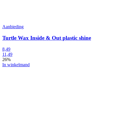
Aanbieding
Turtle Wax Inside & Out plastic shine
8,49
11,49
26%
In winkelmand