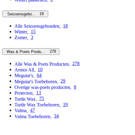
18
Seizoensgebonden
18
Alle Seizoensgebonden
15
Winter
3
Zomer
278
Was & Poets Producten
278
Alle Was & Poets Producten
10
Armor All
64
Meguiar's
29
Meguiar's Toebehoren
8
Overige was-poets producten
13
Protecton
75
Turtle Wax
19
Turtle Wax Toebehoren
47
Valma
34
Valma Toebehoren