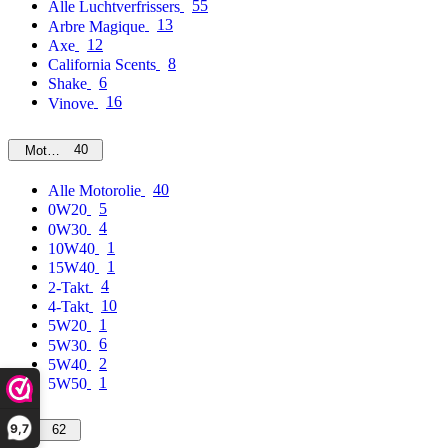
55
Alle Luchtverfrissers
13
Arbre Magique
12
Axe
8
California Scents
6
Shake
16
Vinove
40
Motorolie
40
Alle Motorolie
5
0W20
4
0W30
1
10W40
1
15W40
4
2-Takt
10
4-Takt
1
5W20
6
5W30
2
5W40
1
5W50
9,7
62
MPM