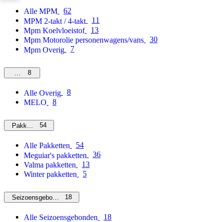
62
Alle MPM
11
MPM 2-takt / 4-takt
13
Mpm Koelvloeistof
30
Mpm Motorolie personenwagens/vans
7
Mpm Overig
8
Overig
8
Alle Overig
8
MELO
54
Pakketten
54
Alle Pakketten
36
Meguiar's pakketten
13
Valma pakketten
5
Winter pakketten
18
Seizoensgebonden
18
Alle Seizoensgebonden