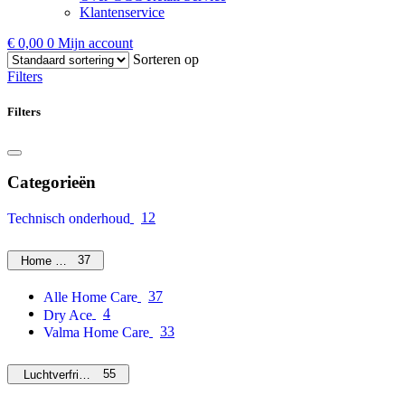
Klantenservice
€
0,00
0
Mijn account
Sorteren op
Filters
Filters
Categorieën
12
Technisch onderhoud
37
Home Care
37
Alle Home Care
4
Dry Ace
33
Valma Home Care
55
Luchtverfrissers