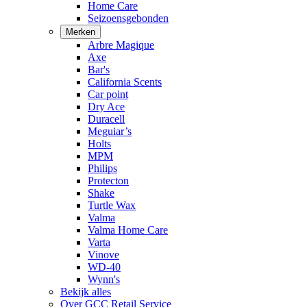
Home Care
Seizoensgebonden
Merken
Arbre Magique
Axe
Bar's
California Scents
Car point
Dry Ace
Duracell
Meguiar’s
Holts
MPM
Philips
Protecton
Shake
Turtle Wax
Valma
Valma Home Care
Varta
Vinove
WD-40
Wynn's
Bekijk alles
Over GCC Retail Service