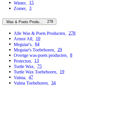
15
Winter
3
Zomer
278
Was & Poets Producten
278
Alle Was & Poets Producten
10
Armor All
64
Meguiar's
29
Meguiar's Toebehoren
8
Overige was-poets producten
13
Protecton
75
Turtle Wax
19
Turtle Wax Toebehoren
47
Valma
34
Valma Toebehoren