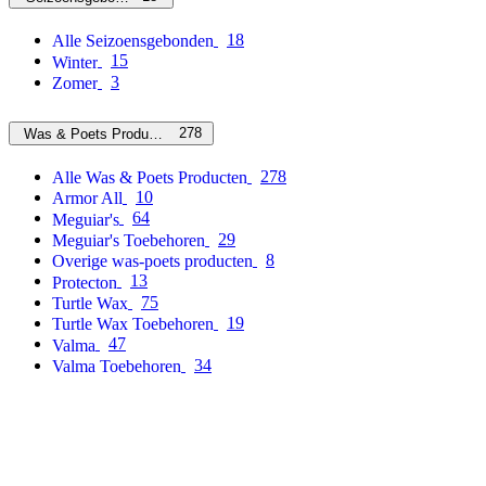
18
Alle Seizoensgebonden
15
Winter
3
Zomer
278
Was & Poets Producten
278
Alle Was & Poets Producten
10
Armor All
64
Meguiar's
29
Meguiar's Toebehoren
8
Overige was-poets producten
13
Protecton
75
Turtle Wax
19
Turtle Wax Toebehoren
47
Valma
34
Valma Toebehoren