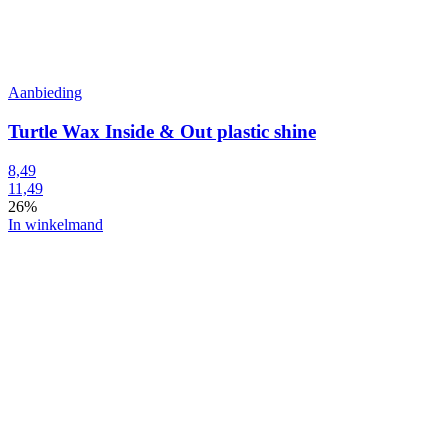
Aanbieding
Turtle Wax Inside & Out plastic shine
8,49
11,49
26%
In winkelmand