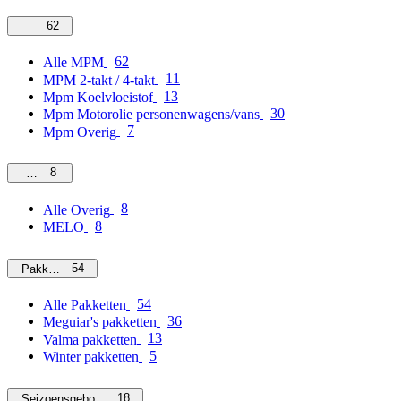
62
MPM
62
Alle MPM
11
MPM 2-takt / 4-takt
13
Mpm Koelvloeistof
30
Mpm Motorolie personenwagens/vans
7
Mpm Overig
8
Overig
8
Alle Overig
8
MELO
54
Pakketten
54
Alle Pakketten
36
Meguiar's pakketten
13
Valma pakketten
5
Winter pakketten
18
Seizoensgebonden