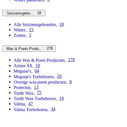
18
Seizoensgebonden
18
Alle Seizoensgebonden
15
Winter
3
Zomer
278
Was & Poets Producten
278
Alle Was & Poets Producten
10
Armor All
64
Meguiar's
29
Meguiar's Toebehoren
8
Overige was-poets producten
13
Protecton
75
Turtle Wax
19
Turtle Wax Toebehoren
47
Valma
34
Valma Toebehoren