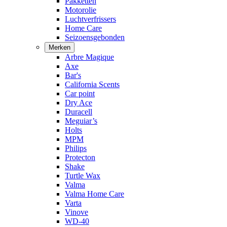
Pakketten
Motorolie
Luchtverfrissers
Home Care
Seizoensgebonden
Merken
Arbre Magique
Axe
Bar's
California Scents
Car point
Dry Ace
Duracell
Meguiar’s
Holts
MPM
Philips
Protecton
Shake
Turtle Wax
Valma
Valma Home Care
Varta
Vinove
WD-40