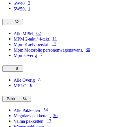
2
5W40
1
5W50
62
MPM
62
Alle MPM
11
MPM 2-takt / 4-takt
13
Mpm Koelvloeistof
30
Mpm Motorolie personenwagens/vans
7
Mpm Overig
8
Overig
8
Alle Overig
8
MELO
54
Pakketten
54
Alle Pakketten
36
Meguiar's pakketten
13
Valma pakketten
5
Winter pakketten