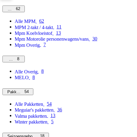
62
MPM
62
Alle MPM
11
MPM 2-takt / 4-takt
13
Mpm Koelvloeistof
30
Mpm Motorolie personenwagens/vans
7
Mpm Overig
8
Overig
8
Alle Overig
8
MELO
54
Pakketten
54
Alle Pakketten
36
Meguiar's pakketten
13
Valma pakketten
5
Winter pakketten
18
Seizoensgebonden