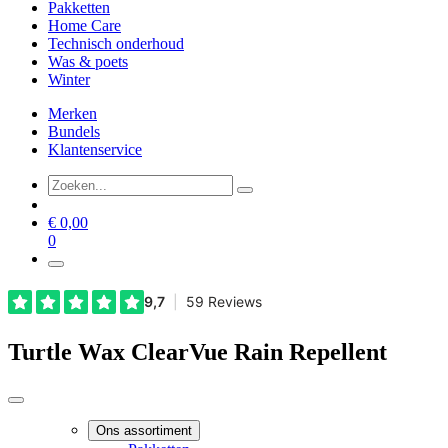
Pakketten
Home Care
Technisch onderhoud
Was & poets
Winter
Merken
Bundels
Klantenservice
€
0,00
0
Turtle Wax ClearVue Rain Repellent
Ons assortiment