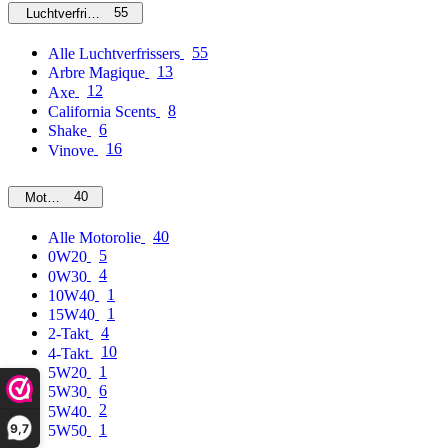
55
Luchtverfrissers
55
Alle Luchtverfrissers
13
Arbre Magique
12
Axe
8
California Scents
6
Shake
16
Vinove
40
Motorolie
40
Alle Motorolie
5
0W20
4
0W30
1
10W40
1
15W40
4
2-Takt
10
4-Takt
1
5W20
6
5W30
2
5W40
9,7
1
5W50