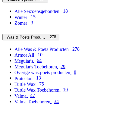
18
Alle Seizoensgebonden
15
Winter
3
Zomer
278
Was & Poets Producten
278
Alle Was & Poets Producten
10
Armor All
64
Meguiar's
29
Meguiar's Toebehoren
8
Overige was-poets producten
13
Protecton
75
Turtle Wax
19
Turtle Wax Toebehoren
47
Valma
34
Valma Toebehoren