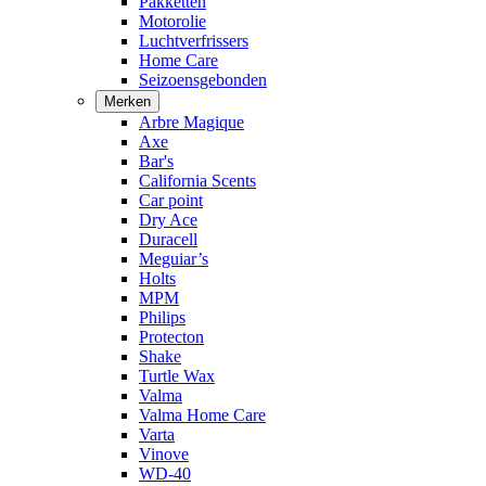
Pakketten
Motorolie
Luchtverfrissers
Home Care
Seizoensgebonden
Merken
Arbre Magique
Axe
Bar's
California Scents
Car point
Dry Ace
Duracell
Meguiar’s
Holts
MPM
Philips
Protecton
Shake
Turtle Wax
Valma
Valma Home Care
Varta
Vinove
WD-40