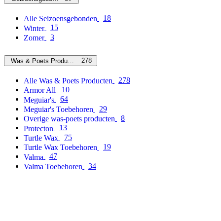
18
Alle Seizoensgebonden
15
Winter
3
Zomer
278
Was & Poets Producten
278
Alle Was & Poets Producten
10
Armor All
64
Meguiar's
29
Meguiar's Toebehoren
8
Overige was-poets producten
13
Protecton
75
Turtle Wax
19
Turtle Wax Toebehoren
47
Valma
34
Valma Toebehoren