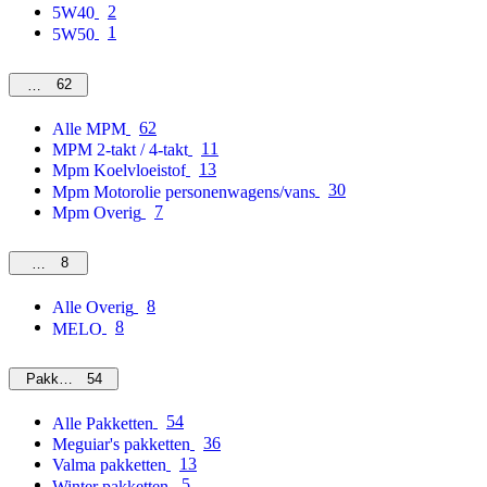
2
5W40
1
5W50
62
MPM
62
Alle MPM
11
MPM 2-takt / 4-takt
13
Mpm Koelvloeistof
30
Mpm Motorolie personenwagens/vans
7
Mpm Overig
8
Overig
8
Alle Overig
8
MELO
54
Pakketten
54
Alle Pakketten
36
Meguiar's pakketten
13
Valma pakketten
5
Winter pakketten