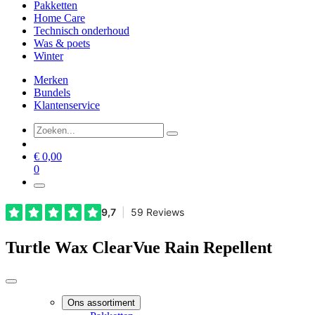
Pakketten
Home Care
Technisch onderhoud
Was & poets
Winter
Merken
Bundels
Klantenservice
€
0,00
0
Turtle Wax ClearVue Rain Repellent
Ons assortiment