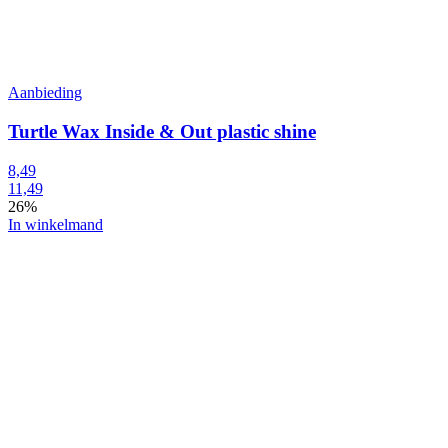
Aanbieding
Turtle Wax Inside & Out plastic shine
8,49
11,49
26%
In winkelmand