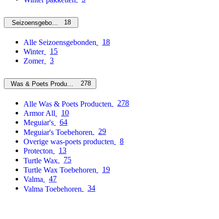
18
Seizoensgebonden
18
Alle Seizoensgebonden
15
Winter
3
Zomer
278
Was & Poets Producten
278
Alle Was & Poets Producten
10
Armor All
64
Meguiar's
29
Meguiar's Toebehoren
8
Overige was-poets producten
13
Protecton
75
Turtle Wax
19
Turtle Wax Toebehoren
47
Valma
34
Valma Toebehoren