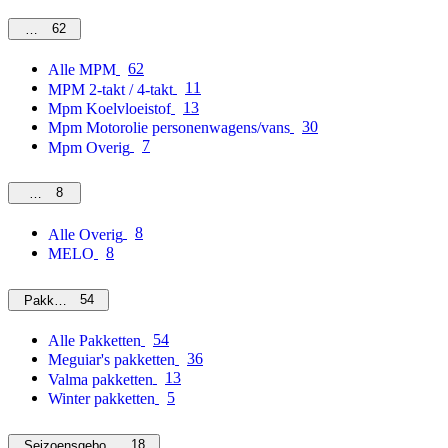
62
MPM
62
Alle MPM
11
MPM 2-takt / 4-takt
13
Mpm Koelvloeistof
30
Mpm Motorolie personenwagens/vans
7
Mpm Overig
8
Overig
8
Alle Overig
8
MELO
54
Pakketten
54
Alle Pakketten
36
Meguiar's pakketten
13
Valma pakketten
5
Winter pakketten
18
Seizoensgebonden