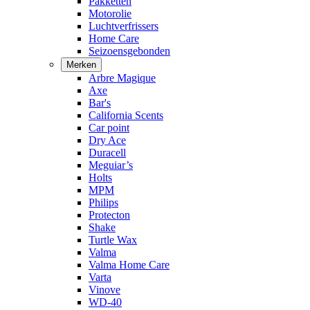
Pakketten
Motorolie
Luchtverfrissers
Home Care
Seizoensgebonden
Merken
Arbre Magique
Axe
Bar's
California Scents
Car point
Dry Ace
Duracell
Meguiar’s
Holts
MPM
Philips
Protecton
Shake
Turtle Wax
Valma
Valma Home Care
Varta
Vinove
WD-40