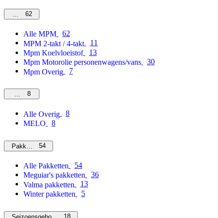
62
MPM
62
Alle MPM
11
MPM 2-takt / 4-takt
13
Mpm Koelvloeistof
30
Mpm Motorolie personenwagens/vans
7
Mpm Overig
8
Overig
8
Alle Overig
8
MELO
54
Pakketten
54
Alle Pakketten
36
Meguiar's pakketten
13
Valma pakketten
5
Winter pakketten
18
Seizoensgebonden