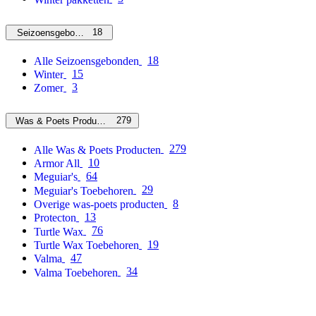
18
Seizoensgebonden
18
Alle Seizoensgebonden
15
Winter
3
Zomer
279
Was & Poets Producten
279
Alle Was & Poets Producten
10
Armor All
64
Meguiar's
29
Meguiar's Toebehoren
8
Overige was-poets producten
13
Protecton
76
Turtle Wax
19
Turtle Wax Toebehoren
47
Valma
34
Valma Toebehoren