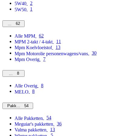
2
5W40
1
5W50
62
MPM
62
Alle MPM
11
MPM 2-takt / 4-takt
13
Mpm Koelvloeistof
30
Mpm Motorolie personenwagens/vans
7
Mpm Overig
8
Overig
8
Alle Overig
8
MELO
54
Pakketten
54
Alle Pakketten
36
Meguiar's pakketten
13
Valma pakketten
5
Winter pakketten