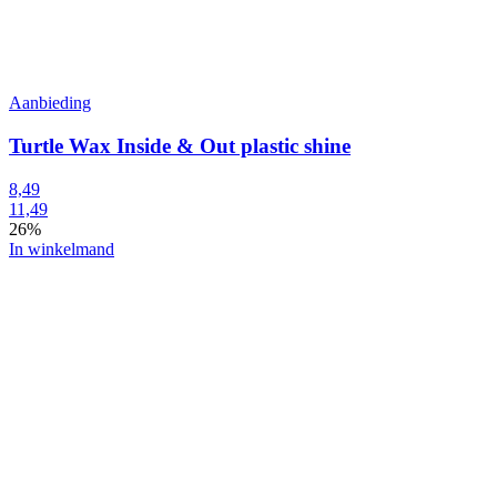
Aanbieding
Turtle Wax Inside & Out plastic shine
8,49
11,49
26%
In winkelmand