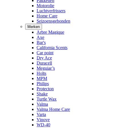
Pakketten
Motorolie
Luchtverfrissers
Home Care
Seizoensgebonden
Merken
Arbre Magique
Axe
Bar's
California Scents
Car point
Dry Ace
Duracell
Meguiar’s
Holts
MPM
Philips
Protecton
Shake
Turtle Wax
Valma
Valma Home Care
Varta
Vinove
WD-40