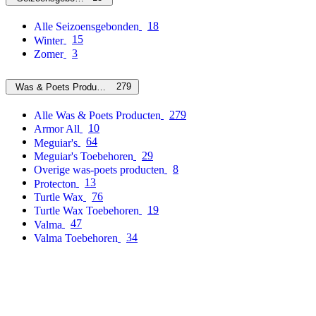
18
Alle Seizoensgebonden
15
Winter
3
Zomer
279
Was & Poets Producten
279
Alle Was & Poets Producten
10
Armor All
64
Meguiar's
29
Meguiar's Toebehoren
8
Overige was-poets producten
13
Protecton
76
Turtle Wax
19
Turtle Wax Toebehoren
47
Valma
34
Valma Toebehoren