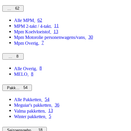
62
MPM
62
Alle MPM
11
MPM 2-takt / 4-takt
13
Mpm Koelvloeistof
30
Mpm Motorolie personenwagens/vans
7
Mpm Overig
8
Overig
8
Alle Overig
8
MELO
54
Pakketten
54
Alle Pakketten
36
Meguiar's pakketten
13
Valma pakketten
5
Winter pakketten
18
Seizoensgebonden