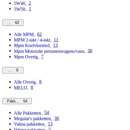
2
5W40
1
5W50
62
MPM
62
Alle MPM
11
MPM 2-takt / 4-takt
13
Mpm Koelvloeistof
30
Mpm Motorolie personenwagens/vans
7
Mpm Overig
8
Overig
8
Alle Overig
8
MELO
54
Pakketten
54
Alle Pakketten
36
Meguiar's pakketten
13
Valma pakketten
5
Winter pakketten