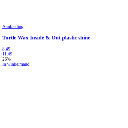
Aanbieding
Turtle Wax Inside & Out plastic shine
8,49
11,49
26%
In winkelmand