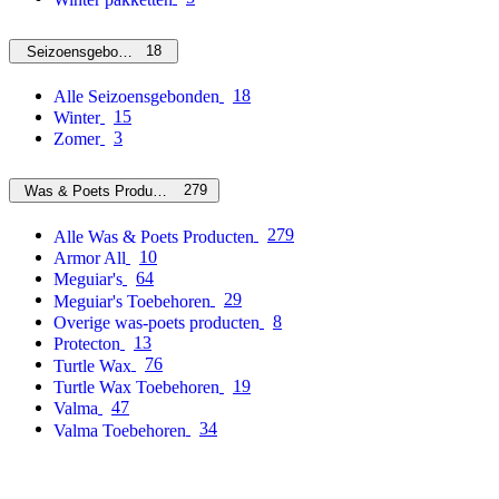
18
Seizoensgebonden
18
Alle Seizoensgebonden
15
Winter
3
Zomer
279
Was & Poets Producten
279
Alle Was & Poets Producten
10
Armor All
64
Meguiar's
29
Meguiar's Toebehoren
8
Overige was-poets producten
13
Protecton
76
Turtle Wax
19
Turtle Wax Toebehoren
47
Valma
34
Valma Toebehoren