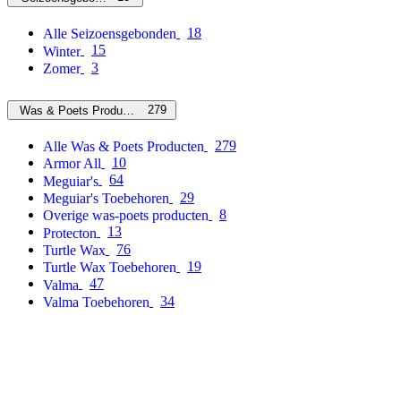
18
Alle Seizoensgebonden
15
Winter
3
Zomer
279
Was & Poets Producten
279
Alle Was & Poets Producten
10
Armor All
64
Meguiar's
29
Meguiar's Toebehoren
8
Overige was-poets producten
13
Protecton
76
Turtle Wax
19
Turtle Wax Toebehoren
47
Valma
34
Valma Toebehoren