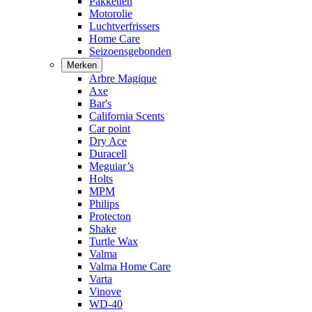
Pakketten
Motorolie
Luchtverfrissers
Home Care
Seizoensgebonden
Merken
Arbre Magique
Axe
Bar's
California Scents
Car point
Dry Ace
Duracell
Meguiar’s
Holts
MPM
Philips
Protecton
Shake
Turtle Wax
Valma
Valma Home Care
Varta
Vinove
WD-40