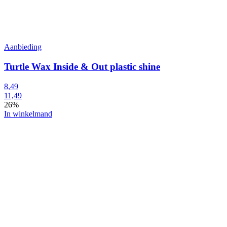
Aanbieding
Turtle Wax Inside & Out plastic shine
8,49
11,49
26%
In winkelmand