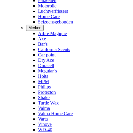
Pakketten
Motorolie
Luchtverfrissers
Home Care
Seizoensgebonden
Merken
Arbre Magique
Axe
Bar's
California Scents
Car point
Dry Ace
Duracell
Meguiar’s
Holts
MPM
Philips
Protecton
Shake
Turtle Wax
Valma
Valma Home Care
Varta
Vinove
WD-40