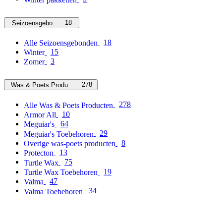
18
Seizoensgebonden
18
Alle Seizoensgebonden
15
Winter
3
Zomer
278
Was & Poets Producten
278
Alle Was & Poets Producten
10
Armor All
64
Meguiar's
29
Meguiar's Toebehoren
8
Overige was-poets producten
13
Protecton
75
Turtle Wax
19
Turtle Wax Toebehoren
47
Valma
34
Valma Toebehoren