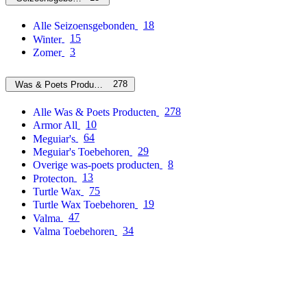
18
Alle Seizoensgebonden
15
Winter
3
Zomer
278
Was & Poets Producten
278
Alle Was & Poets Producten
10
Armor All
64
Meguiar's
29
Meguiar's Toebehoren
8
Overige was-poets producten
13
Protecton
75
Turtle Wax
19
Turtle Wax Toebehoren
47
Valma
34
Valma Toebehoren