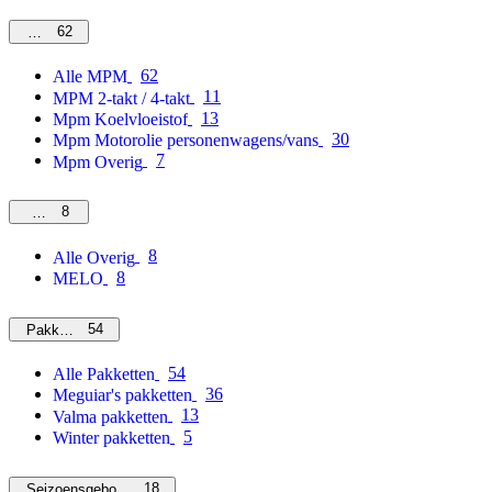
62
MPM
62
Alle MPM
11
MPM 2-takt / 4-takt
13
Mpm Koelvloeistof
30
Mpm Motorolie personenwagens/vans
7
Mpm Overig
8
Overig
8
Alle Overig
8
MELO
54
Pakketten
54
Alle Pakketten
36
Meguiar's pakketten
13
Valma pakketten
5
Winter pakketten
18
Seizoensgebonden