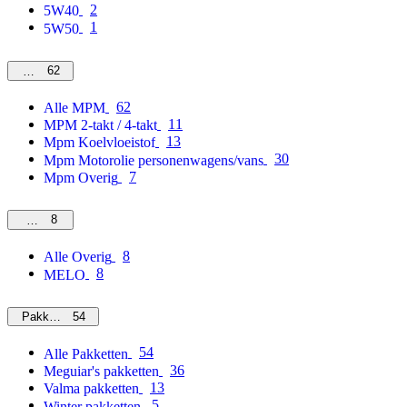
2
5W40
1
5W50
62
MPM
62
Alle MPM
11
MPM 2-takt / 4-takt
13
Mpm Koelvloeistof
30
Mpm Motorolie personenwagens/vans
7
Mpm Overig
8
Overig
8
Alle Overig
8
MELO
54
Pakketten
54
Alle Pakketten
36
Meguiar's pakketten
13
Valma pakketten
5
Winter pakketten