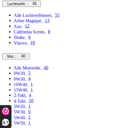
55
Luchtverfrissers
55
Alle Luchtverfrissers
13
Arbre Magique
12
Axe
8
California Scents
6
Shake
16
Vinove
40
Motorolie
40
Alle Motorolie
5
0W20
4
0W30
1
10W40
1
15W40
4
2-Takt
10
4-Takt
1
5W20
6
5W30
2
5W40
9,7
1
5W50