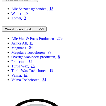
18
Alle Seizoensgebonden
15
Winter
3
Zomer
279
Was & Poets Producten
279
Alle Was & Poets Producten
10
Armor All
64
Meguiar's
29
Meguiar's Toebehoren
8
Overige was-poets producten
13
Protecton
76
Turtle Wax
19
Turtle Wax Toebehoren
47
Valma
34
Valma Toebehoren