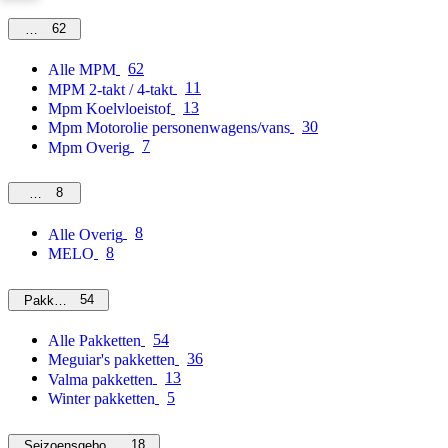
62
MPM
62
Alle MPM
11
MPM 2-takt / 4-takt
13
Mpm Koelvloeistof
30
Mpm Motorolie personenwagens/vans
7
Mpm Overig
8
Overig
8
Alle Overig
8
MELO
54
Pakketten
54
Alle Pakketten
36
Meguiar's pakketten
13
Valma pakketten
5
Winter pakketten
18
Seizoensgebonden