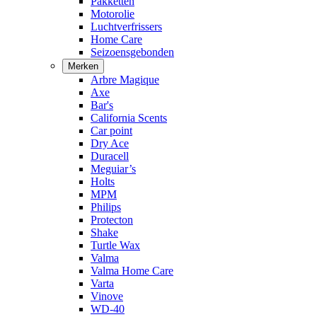
Pakketten
Motorolie
Luchtverfrissers
Home Care
Seizoensgebonden
Merken
Arbre Magique
Axe
Bar's
California Scents
Car point
Dry Ace
Duracell
Meguiar’s
Holts
MPM
Philips
Protecton
Shake
Turtle Wax
Valma
Valma Home Care
Varta
Vinove
WD-40