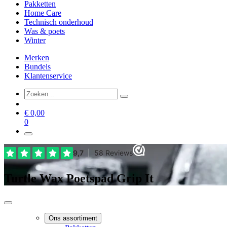
Pakketten
Home Care
Technisch onderhoud
Was & poets
Winter
Merken
Bundels
Klantenservice
€
0,00
0
Turtle Wax Poetspad Grip It
Ons assortiment