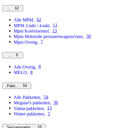
62
MPM
62
Alle MPM
11
MPM 2-takt / 4-takt
13
Mpm Koelvloeistof
30
Mpm Motorolie personenwagens/vans
7
Mpm Overig
8
Overig
8
Alle Overig
8
MELO
54
Pakketten
54
Alle Pakketten
36
Meguiar's pakketten
13
Valma pakketten
5
Winter pakketten
18
Seizoensgebonden