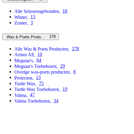
18
Alle Seizoensgebonden
15
Winter
3
Zomer
278
Was & Poets Producten
278
Alle Was & Poets Producten
10
Armor All
64
Meguiar's
29
Meguiar's Toebehoren
8
Overige was-poets producten
13
Protecton
75
Turtle Wax
19
Turtle Wax Toebehoren
47
Valma
34
Valma Toebehoren