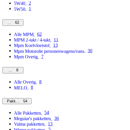
2
5W40
1
5W50
62
MPM
62
Alle MPM
11
MPM 2-takt / 4-takt
13
Mpm Koelvloeistof
30
Mpm Motorolie personenwagens/vans
7
Mpm Overig
8
Overig
8
Alle Overig
8
MELO
54
Pakketten
54
Alle Pakketten
36
Meguiar's pakketten
13
Valma pakketten
5
Winter pakketten