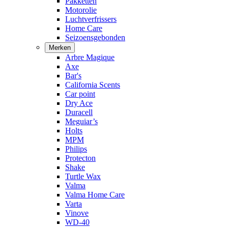
Pakketten
Motorolie
Luchtverfrissers
Home Care
Seizoensgebonden
Merken
Arbre Magique
Axe
Bar's
California Scents
Car point
Dry Ace
Duracell
Meguiar’s
Holts
MPM
Philips
Protecton
Shake
Turtle Wax
Valma
Valma Home Care
Varta
Vinove
WD-40