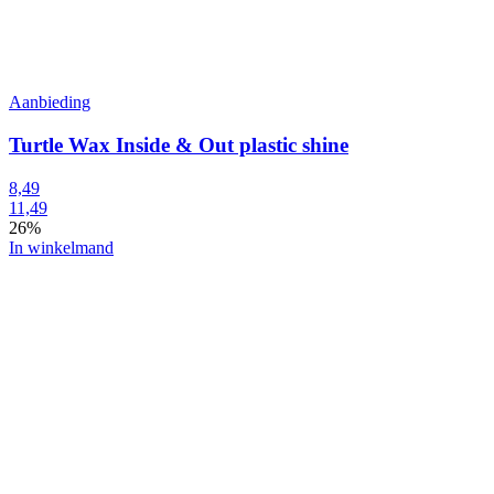
Aanbieding
Turtle Wax Inside & Out plastic shine
8,49
11,49
26%
In winkelmand