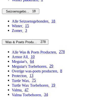
18
Seizoensgebonden
18
Alle Seizoensgebonden
15
Winter
3
Zomer
278
Was & Poets Producten
278
Alle Was & Poets Producten
10
Armor All
64
Meguiar's
29
Meguiar's Toebehoren
8
Overige was-poets producten
13
Protecton
75
Turtle Wax
19
Turtle Wax Toebehoren
47
Valma
34
Valma Toebehoren