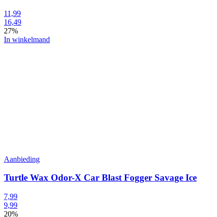
11,99
16,49
27%
In winkelmand
Aanbieding
Turtle Wax Odor-X Car Blast Fogger Savage Ice
7,99
9,99
20%