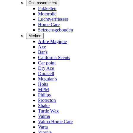
Ons assortiment
Pakketten
Motorolie
Luchtverfrissers
Home Care
Seizoensgebonden
Merken
Arbre Magique
Axe
Bar's
California Scents
Car point
Dry Ace
Duracell
Meguiar’s
Holts
MPM
Philips
Protecton
Shake
Turtle Wax
Valma
Valma Home Care
Varta
Vinove