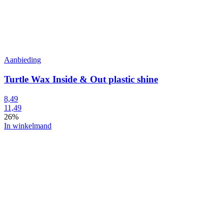
Aanbieding
Turtle Wax Inside & Out plastic shine
8,49
11,49
26%
In winkelmand