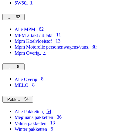
1
5W50
62
MPM
62
Alle MPM
11
MPM 2-takt / 4-takt
13
Mpm Koelvloeistof
30
Mpm Motorolie personenwagens/vans
7
Mpm Overig
8
Overig
8
Alle Overig
8
MELO
54
Pakketten
54
Alle Pakketten
36
Meguiar's pakketten
13
Valma pakketten
5
Winter pakketten