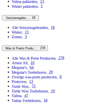
13
Valma pakketten
5
Winter pakketten
18
Seizoensgebonden
18
Alle Seizoensgebonden
15
Winter
3
Zomer
278
Was & Poets Producten
278
Alle Was & Poets Producten
10
Armor All
64
Meguiar's
29
Meguiar's Toebehoren
8
Overige was-poets producten
13
Protecton
75
Turtle Wax
19
Turtle Wax Toebehoren
47
Valma
34
Valma Toebehoren