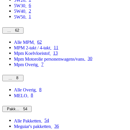
5W20
6
5W30
2
5W40
1
5W50
62
MPM
62
Alle MPM
11
MPM 2-takt / 4-takt
13
Mpm Koelvloeistof
30
Mpm Motorolie personenwagens/vans
7
Mpm Overig
8
Overig
8
Alle Overig
8
MELO
54
Pakketten
54
Alle Pakketten
36
Meguiar's pakketten