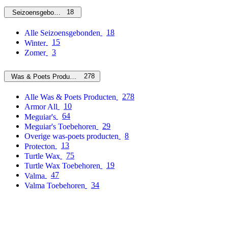
18
Seizoensgebonden
18
Alle Seizoensgebonden
15
Winter
3
Zomer
278
Was & Poets Producten
278
Alle Was & Poets Producten
10
Armor All
64
Meguiar's
29
Meguiar's Toebehoren
8
Overige was-poets producten
13
Protecton
75
Turtle Wax
19
Turtle Wax Toebehoren
47
Valma
34
Valma Toebehoren