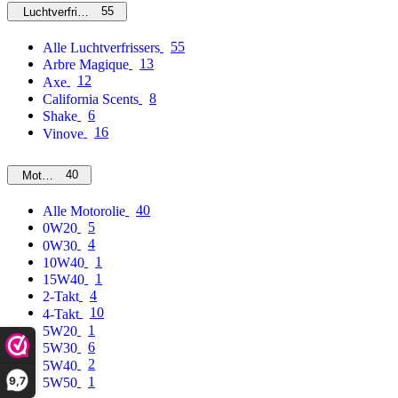
55
Luchtverfrissers
55
Alle Luchtverfrissers
13
Arbre Magique
12
Axe
8
California Scents
6
Shake
16
Vinove
40
Motorolie
40
Alle Motorolie
5
0W20
4
0W30
1
10W40
1
15W40
4
2-Takt
10
4-Takt
1
5W20
6
5W30
2
5W40
9,7
1
5W50