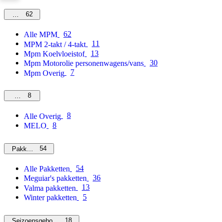
62
MPM
62
Alle MPM
11
MPM 2-takt / 4-takt
13
Mpm Koelvloeistof
30
Mpm Motorolie personenwagens/vans
7
Mpm Overig
8
Overig
8
Alle Overig
8
MELO
54
Pakketten
54
Alle Pakketten
36
Meguiar's pakketten
13
Valma pakketten
5
Winter pakketten
18
Seizoensgebonden