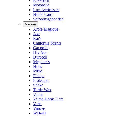
Pakketten
Motorolie
Luchtverfrissers
Home Care
Seizoensgebonden
Merken
Arbre Magique
Axe
Bar's
California Scents
Car point
Dry Ace
Duracell
Meguiar’s
Holts
MPM
Philips
Protecton
Shake
Turtle Wax
Valma
Valma Home Care
Varta
Vinove
WD-40