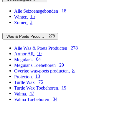
18
Alle Seizoensgebonden
15
Winter
3
Zomer
278
Was & Poets Producten
278
Alle Was & Poets Producten
10
Armor All
64
Meguiar's
29
Meguiar's Toebehoren
8
Overige was-poets producten
13
Protecton
75
Turtle Wax
19
Turtle Wax Toebehoren
47
Valma
34
Valma Toebehoren