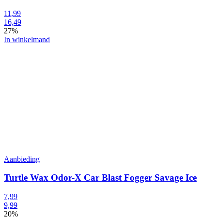
11,99
16,49
27%
In winkelmand
Aanbieding
Turtle Wax Odor-X Car Blast Fogger Savage Ice
7,99
9,99
20%