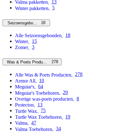
13
Valma pakketten
5
Winter pakketten
18
Seizoensgebonden
18
Alle Seizoensgebonden
15
Winter
3
Zomer
278
Was & Poets Producten
278
Alle Was & Poets Producten
10
Armor All
64
Meguiar's
29
Meguiar's Toebehoren
8
Overige was-poets producten
13
Protecton
75
Turtle Wax
19
Turtle Wax Toebehoren
47
Valma
34
Valma Toebehoren