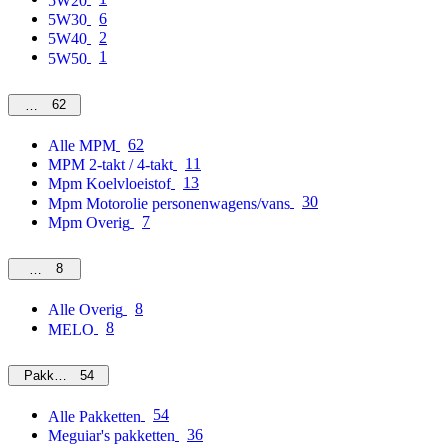
5W20
6
5W30
2
5W40
1
5W50
62
MPM
62
Alle MPM
11
MPM 2-takt / 4-takt
13
Mpm Koelvloeistof
30
Mpm Motorolie personenwagens/vans
7
Mpm Overig
8
Overig
8
Alle Overig
8
MELO
54
Pakketten
54
Alle Pakketten
36
Meguiar's pakketten