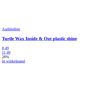
Aanbieding
Turtle Wax Inside & Out plastic shine
8,49
11,49
26%
In winkelmand