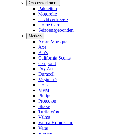
Ons assortiment
Pakketten
Motorolie
Luchtverfrissers
Home Care
Seizoensgebonden
Merken
Arbre Magique
Axe
Bar's
California Scents
Car point
Dry Ace
Duracell
Meguiar’s
Holts
MPM
Philips
Protecton
Shake
Turtle Wax
Valma
Valma Home Care
Varta
Vinove