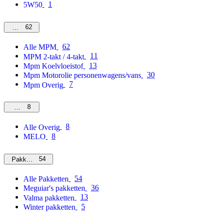
1
5W50
62
MPM
62
Alle MPM
11
MPM 2-takt / 4-takt
13
Mpm Koelvloeistof
30
Mpm Motorolie personenwagens/vans
7
Mpm Overig
8
Overig
8
Alle Overig
8
MELO
54
Pakketten
54
Alle Pakketten
36
Meguiar's pakketten
13
Valma pakketten
5
Winter pakketten