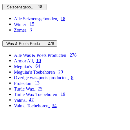
18
Seizoensgebonden
18
Alle Seizoensgebonden
15
Winter
3
Zomer
278
Was & Poets Producten
278
Alle Was & Poets Producten
10
Armor All
64
Meguiar's
29
Meguiar's Toebehoren
8
Overige was-poets producten
13
Protecton
75
Turtle Wax
19
Turtle Wax Toebehoren
47
Valma
34
Valma Toebehoren