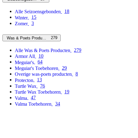
18
Alle Seizoensgebonden
15
Winter
3
Zomer
279
Was & Poets Producten
279
Alle Was & Poets Producten
10
Armor All
64
Meguiar's
29
Meguiar's Toebehoren
8
Overige was-poets producten
13
Protecton
76
Turtle Wax
19
Turtle Wax Toebehoren
47
Valma
34
Valma Toebehoren