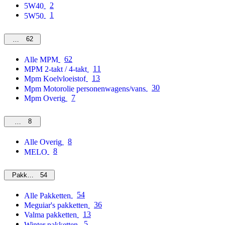
2
5W40
1
5W50
62
MPM
62
Alle MPM
11
MPM 2-takt / 4-takt
13
Mpm Koelvloeistof
30
Mpm Motorolie personenwagens/vans
7
Mpm Overig
8
Overig
8
Alle Overig
8
MELO
54
Pakketten
54
Alle Pakketten
36
Meguiar's pakketten
13
Valma pakketten
5
Winter pakketten