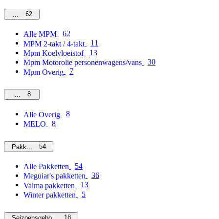
62
MPM
62
Alle MPM
11
MPM 2-takt / 4-takt
13
Mpm Koelvloeistof
30
Mpm Motorolie personenwagens/vans
7
Mpm Overig
8
Overig
8
Alle Overig
8
MELO
54
Pakketten
54
Alle Pakketten
36
Meguiar's pakketten
13
Valma pakketten
5
Winter pakketten
18
Seizoensgebonden