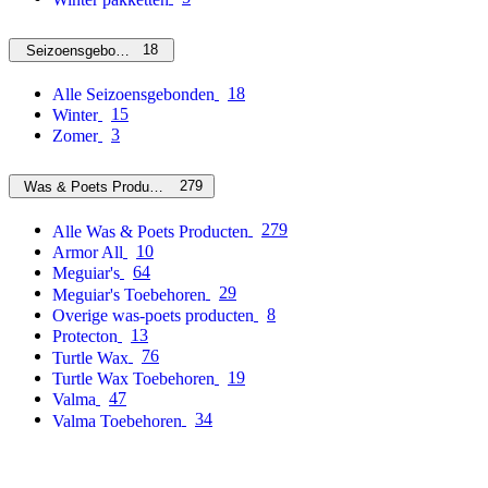
18
Seizoensgebonden
18
Alle Seizoensgebonden
15
Winter
3
Zomer
279
Was & Poets Producten
279
Alle Was & Poets Producten
10
Armor All
64
Meguiar's
29
Meguiar's Toebehoren
8
Overige was-poets producten
13
Protecton
76
Turtle Wax
19
Turtle Wax Toebehoren
47
Valma
34
Valma Toebehoren