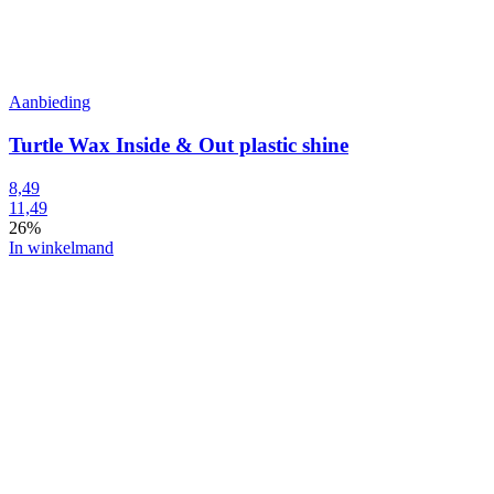
Aanbieding
Turtle Wax Inside & Out plastic shine
8,49
11,49
26%
In winkelmand