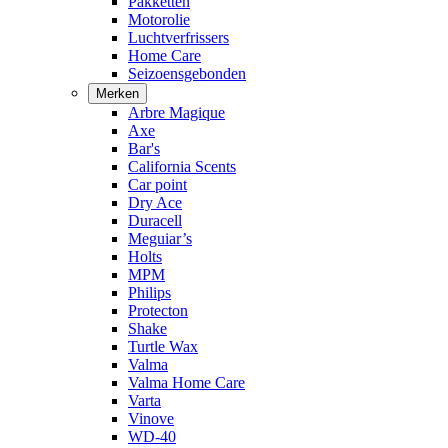
Pakketten
Motorolie
Luchtverfrissers
Home Care
Seizoensgebonden
Merken
Arbre Magique
Axe
Bar's
California Scents
Car point
Dry Ace
Duracell
Meguiar’s
Holts
MPM
Philips
Protecton
Shake
Turtle Wax
Valma
Valma Home Care
Varta
Vinove
WD-40