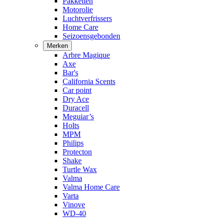
Pakketten
Motorolie
Luchtverfrissers
Home Care
Seizoensgebonden
Merken
Arbre Magique
Axe
Bar's
California Scents
Car point
Dry Ace
Duracell
Meguiar’s
Holts
MPM
Philips
Protecton
Shake
Turtle Wax
Valma
Valma Home Care
Varta
Vinove
WD-40