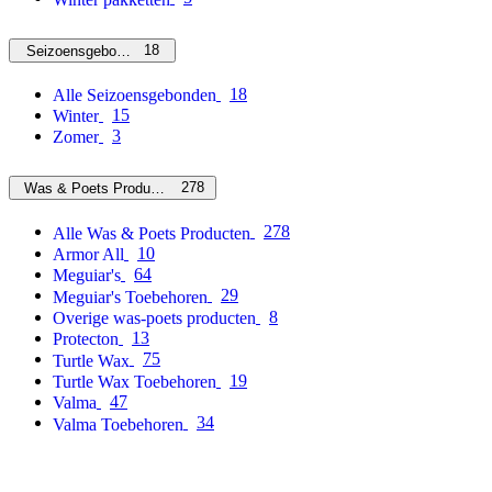
18
Seizoensgebonden
18
Alle Seizoensgebonden
15
Winter
3
Zomer
278
Was & Poets Producten
278
Alle Was & Poets Producten
10
Armor All
64
Meguiar's
29
Meguiar's Toebehoren
8
Overige was-poets producten
13
Protecton
75
Turtle Wax
19
Turtle Wax Toebehoren
47
Valma
34
Valma Toebehoren