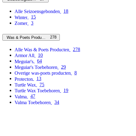
18
Alle Seizoensgebonden
15
Winter
3
Zomer
278
Was & Poets Producten
278
Alle Was & Poets Producten
10
Armor All
64
Meguiar's
29
Meguiar's Toebehoren
8
Overige was-poets producten
13
Protecton
75
Turtle Wax
19
Turtle Wax Toebehoren
47
Valma
34
Valma Toebehoren