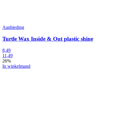
Aanbieding
Turtle Wax Inside & Out plastic shine
8,49
11,49
26%
In winkelmand