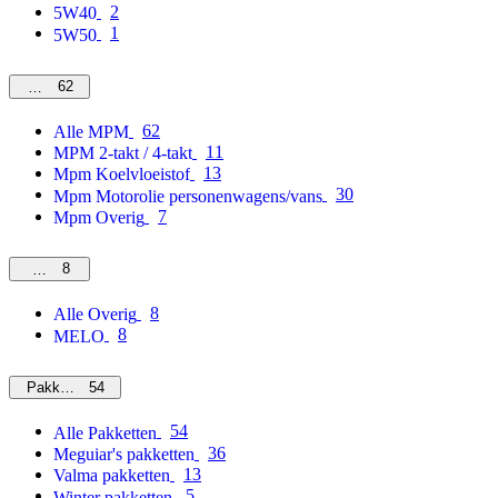
2
5W40
1
5W50
62
MPM
62
Alle MPM
11
MPM 2-takt / 4-takt
13
Mpm Koelvloeistof
30
Mpm Motorolie personenwagens/vans
7
Mpm Overig
8
Overig
8
Alle Overig
8
MELO
54
Pakketten
54
Alle Pakketten
36
Meguiar's pakketten
13
Valma pakketten
5
Winter pakketten