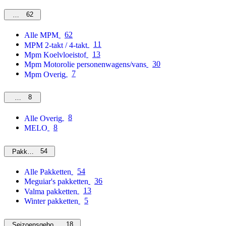
62
MPM
62
Alle MPM
11
MPM 2-takt / 4-takt
13
Mpm Koelvloeistof
30
Mpm Motorolie personenwagens/vans
7
Mpm Overig
8
Overig
8
Alle Overig
8
MELO
54
Pakketten
54
Alle Pakketten
36
Meguiar's pakketten
13
Valma pakketten
5
Winter pakketten
18
Seizoensgebonden