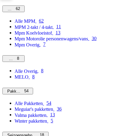
62
MPM
62
Alle MPM
11
MPM 2-takt / 4-takt
13
Mpm Koelvloeistof
30
Mpm Motorolie personenwagens/vans
7
Mpm Overig
8
Overig
8
Alle Overig
8
MELO
54
Pakketten
54
Alle Pakketten
36
Meguiar's pakketten
13
Valma pakketten
5
Winter pakketten
18
Seizoensgebonden