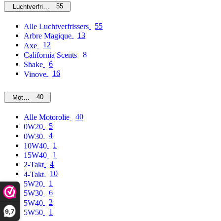
55
Luchtverfrissers
55
Alle Luchtverfrissers
13
Arbre Magique
12
Axe
8
California Scents
6
Shake
16
Vinove
40
Motorolie
40
Alle Motorolie
5
0W20
4
0W30
1
10W40
1
15W40
4
2-Takt
10
4-Takt
1
5W20
6
5W30
2
5W40
9,7
1
5W50