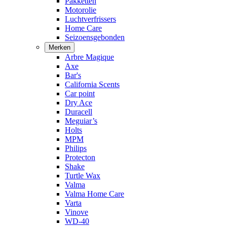
Pakketten
Motorolie
Luchtverfrissers
Home Care
Seizoensgebonden
Merken
Arbre Magique
Axe
Bar's
California Scents
Car point
Dry Ace
Duracell
Meguiar’s
Holts
MPM
Philips
Protecton
Shake
Turtle Wax
Valma
Valma Home Care
Varta
Vinove
WD-40