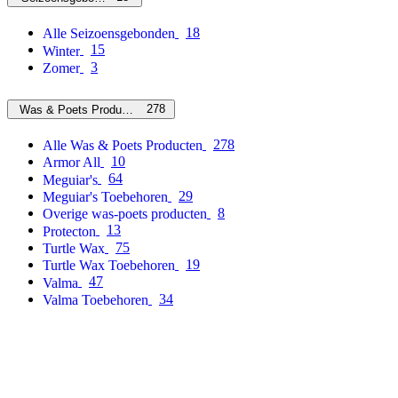
18
Alle Seizoensgebonden
15
Winter
3
Zomer
278
Was & Poets Producten
278
Alle Was & Poets Producten
10
Armor All
64
Meguiar's
29
Meguiar's Toebehoren
8
Overige was-poets producten
13
Protecton
75
Turtle Wax
19
Turtle Wax Toebehoren
47
Valma
34
Valma Toebehoren