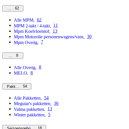
62
MPM
62
Alle MPM
11
MPM 2-takt / 4-takt
13
Mpm Koelvloeistof
30
Mpm Motorolie personenwagens/vans
7
Mpm Overig
8
Overig
8
Alle Overig
8
MELO
54
Pakketten
54
Alle Pakketten
36
Meguiar's pakketten
13
Valma pakketten
5
Winter pakketten
18
Seizoensgebonden