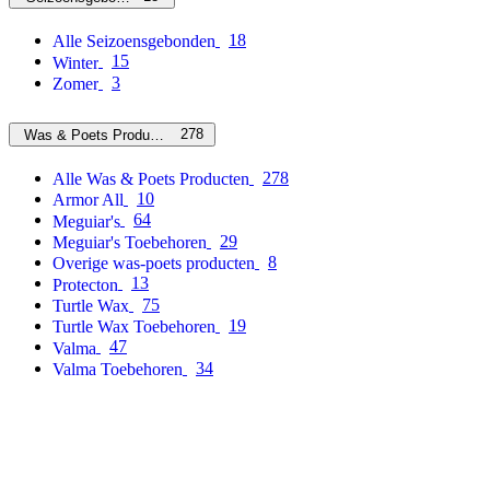
18
Alle Seizoensgebonden
15
Winter
3
Zomer
278
Was & Poets Producten
278
Alle Was & Poets Producten
10
Armor All
64
Meguiar's
29
Meguiar's Toebehoren
8
Overige was-poets producten
13
Protecton
75
Turtle Wax
19
Turtle Wax Toebehoren
47
Valma
34
Valma Toebehoren