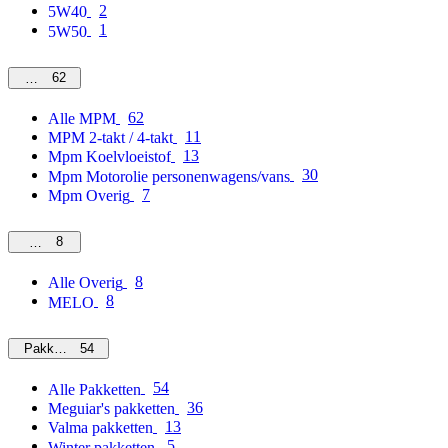
2
5W40
1
5W50
62
MPM
62
Alle MPM
11
MPM 2-takt / 4-takt
13
Mpm Koelvloeistof
30
Mpm Motorolie personenwagens/vans
7
Mpm Overig
8
Overig
8
Alle Overig
8
MELO
54
Pakketten
54
Alle Pakketten
36
Meguiar's pakketten
13
Valma pakketten
5
Winter pakketten