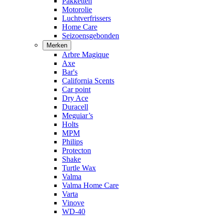
Pakketten
Motorolie
Luchtverfrissers
Home Care
Seizoensgebonden
Merken
Arbre Magique
Axe
Bar's
California Scents
Car point
Dry Ace
Duracell
Meguiar’s
Holts
MPM
Philips
Protecton
Shake
Turtle Wax
Valma
Valma Home Care
Varta
Vinove
WD-40