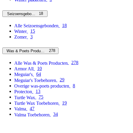
18
Seizoensgebonden
18
Alle Seizoensgebonden
15
Winter
3
Zomer
278
Was & Poets Producten
278
Alle Was & Poets Producten
10
Armor All
64
Meguiar's
29
Meguiar's Toebehoren
8
Overige was-poets producten
13
Protecton
75
Turtle Wax
19
Turtle Wax Toebehoren
47
Valma
34
Valma Toebehoren