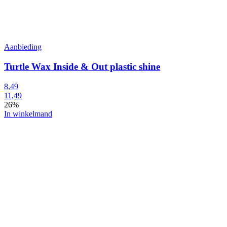
Aanbieding
Turtle Wax Inside & Out plastic shine
8,49
11,49
26%
In winkelmand