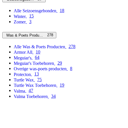
18
Alle Seizoensgebonden
15
Winter
3
Zomer
278
Was & Poets Producten
278
Alle Was & Poets Producten
10
Armor All
64
Meguiar's
29
Meguiar's Toebehoren
8
Overige was-poets producten
13
Protecton
75
Turtle Wax
19
Turtle Wax Toebehoren
47
Valma
34
Valma Toebehoren