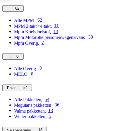
62
MPM
62
Alle MPM
11
MPM 2-takt / 4-takt
13
Mpm Koelvloeistof
30
Mpm Motorolie personenwagens/vans
7
Mpm Overig
8
Overig
8
Alle Overig
8
MELO
54
Pakketten
54
Alle Pakketten
36
Meguiar's pakketten
13
Valma pakketten
5
Winter pakketten
18
Seizoensgebonden