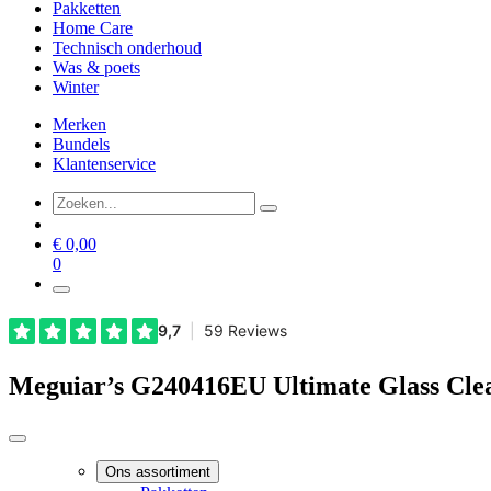
Pakketten
Home Care
Technisch onderhoud
Was & poets
Winter
Merken
Bundels
Klantenservice
€
0,00
0
Meguiar’s G240416EU Ultimate Glass Cle
Ons assortiment