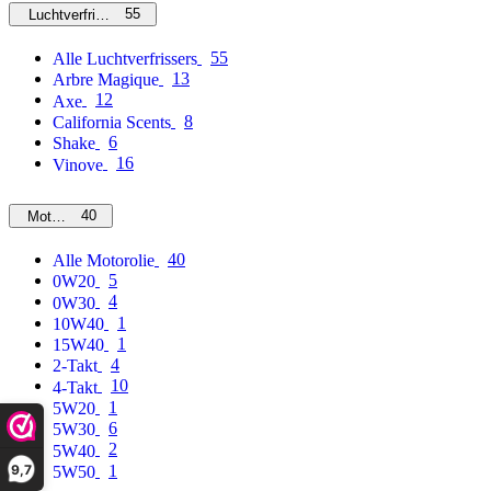
55
Luchtverfrissers
55
Alle Luchtverfrissers
13
Arbre Magique
12
Axe
8
California Scents
6
Shake
16
Vinove
40
Motorolie
40
Alle Motorolie
5
0W20
4
0W30
1
10W40
1
15W40
4
2-Takt
10
4-Takt
1
5W20
6
5W30
2
5W40
9,7
1
5W50