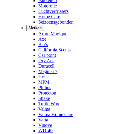
Pakketten
Motorolie
Luchtverfrissers
Home Care
Seizoensgebonden
Merken
Arbre Magique
Axe
Bar's
California Scents
Car point
Dry Ace
Duracell
Meguiar’s
Holts
MPM
Philips
Protecton
Shake
Turtle Wax
Valma
Valma Home Care
Varta
Vinove
WD-40