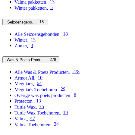
13
Valma pakketten
5
Winter pakketten
18
Seizoensgebonden
18
Alle Seizoensgebonden
15
Winter
3
Zomer
278
Was & Poets Producten
278
Alle Was & Poets Producten
10
Armor All
64
Meguiar's
29
Meguiar's Toebehoren
8
Overige was-poets producten
13
Protecton
75
Turtle Wax
19
Turtle Wax Toebehoren
47
Valma
34
Valma Toebehoren