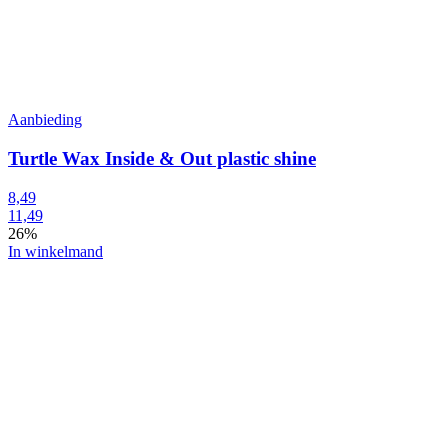
Aanbieding
Turtle Wax Inside & Out plastic shine
8,49
11,49
26%
In winkelmand