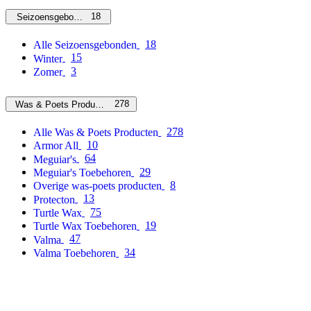
18
Seizoensgebonden
18
Alle Seizoensgebonden
15
Winter
3
Zomer
278
Was & Poets Producten
278
Alle Was & Poets Producten
10
Armor All
64
Meguiar's
29
Meguiar's Toebehoren
8
Overige was-poets producten
13
Protecton
75
Turtle Wax
19
Turtle Wax Toebehoren
47
Valma
34
Valma Toebehoren