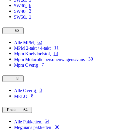
5W20
6
5W30
2
5W40
1
5W50
62
MPM
62
Alle MPM
11
MPM 2-takt / 4-takt
13
Mpm Koelvloeistof
30
Mpm Motorolie personenwagens/vans
7
Mpm Overig
8
Overig
8
Alle Overig
8
MELO
54
Pakketten
54
Alle Pakketten
36
Meguiar's pakketten