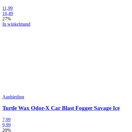
11,99
16,49
27%
In winkelmand
Aanbieding
Turtle Wax Odor-X Car Blast Fogger Savage Ice
7,99
9,99
20%