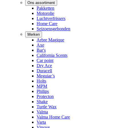
Ons assortiment
Pakketten
Motorolie
Luchtverfrissers
Home Care
Seizoensgebonden
Merken
Arbre Magique
Axe
Bar's
California Scents
Car point
Dry Ace
Duracell
Meguiar’s
Holts
MPM
Philips
Protecton
Shake
Turtle Wax
Valma
Valma Home Care
Varta
Vinove