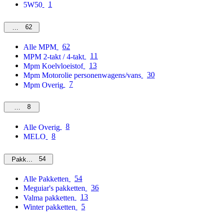
1
5W50
62
MPM
62
Alle MPM
11
MPM 2-takt / 4-takt
13
Mpm Koelvloeistof
30
Mpm Motorolie personenwagens/vans
7
Mpm Overig
8
Overig
8
Alle Overig
8
MELO
54
Pakketten
54
Alle Pakketten
36
Meguiar's pakketten
13
Valma pakketten
5
Winter pakketten