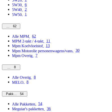
5W20
6
5W30
2
5W40
1
5W50
62
MPM
62
Alle MPM
11
MPM 2-takt / 4-takt
13
Mpm Koelvloeistof
30
Mpm Motorolie personenwagens/vans
7
Mpm Overig
8
Overig
8
Alle Overig
8
MELO
54
Pakketten
54
Alle Pakketten
36
Meguiar's pakketten