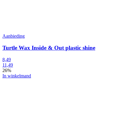
Aanbieding
Turtle Wax Inside & Out plastic shine
8,49
11,49
26%
In winkelmand