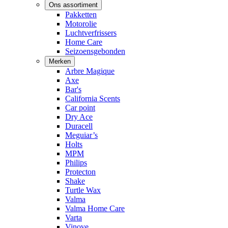
Ons assortiment
Pakketten
Motorolie
Luchtverfrissers
Home Care
Seizoensgebonden
Merken
Arbre Magique
Axe
Bar's
California Scents
Car point
Dry Ace
Duracell
Meguiar’s
Holts
MPM
Philips
Protecton
Shake
Turtle Wax
Valma
Valma Home Care
Varta
Vinove