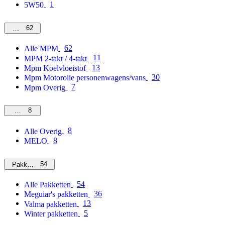
1
5W50
62
MPM
62
Alle MPM
11
MPM 2-takt / 4-takt
13
Mpm Koelvloeistof
30
Mpm Motorolie personenwagens/vans
7
Mpm Overig
8
Overig
8
Alle Overig
8
MELO
54
Pakketten
54
Alle Pakketten
36
Meguiar's pakketten
13
Valma pakketten
5
Winter pakketten