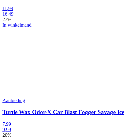
11,99
16,49
27%
In winkelmand
Aanbieding
Turtle Wax Odor-X Car Blast Fogger Savage Ice
7,99
9,99
20%