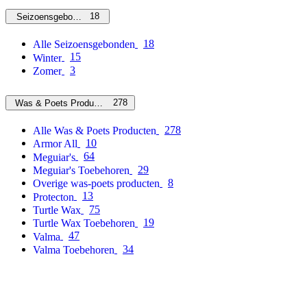
18
Seizoensgebonden
18
Alle Seizoensgebonden
15
Winter
3
Zomer
278
Was & Poets Producten
278
Alle Was & Poets Producten
10
Armor All
64
Meguiar's
29
Meguiar's Toebehoren
8
Overige was-poets producten
13
Protecton
75
Turtle Wax
19
Turtle Wax Toebehoren
47
Valma
34
Valma Toebehoren