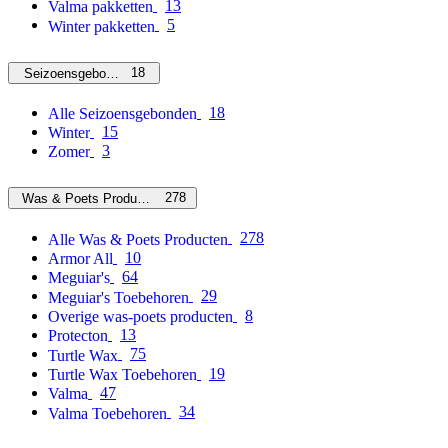
13
Valma pakketten
5
Winter pakketten
18
Seizoensgebonden
18
Alle Seizoensgebonden
15
Winter
3
Zomer
278
Was & Poets Producten
278
Alle Was & Poets Producten
10
Armor All
64
Meguiar's
29
Meguiar's Toebehoren
8
Overige was-poets producten
13
Protecton
75
Turtle Wax
19
Turtle Wax Toebehoren
47
Valma
34
Valma Toebehoren