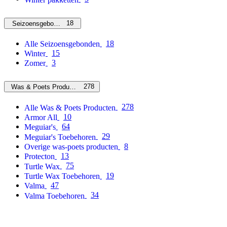
18
Seizoensgebonden
18
Alle Seizoensgebonden
15
Winter
3
Zomer
278
Was & Poets Producten
278
Alle Was & Poets Producten
10
Armor All
64
Meguiar's
29
Meguiar's Toebehoren
8
Overige was-poets producten
13
Protecton
75
Turtle Wax
19
Turtle Wax Toebehoren
47
Valma
34
Valma Toebehoren