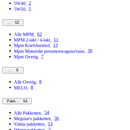
2
5W40
1
5W50
62
MPM
62
Alle MPM
11
MPM 2-takt / 4-takt
13
Mpm Koelvloeistof
30
Mpm Motorolie personenwagens/vans
7
Mpm Overig
8
Overig
8
Alle Overig
8
MELO
54
Pakketten
54
Alle Pakketten
36
Meguiar's pakketten
13
Valma pakketten
5
Winter pakketten