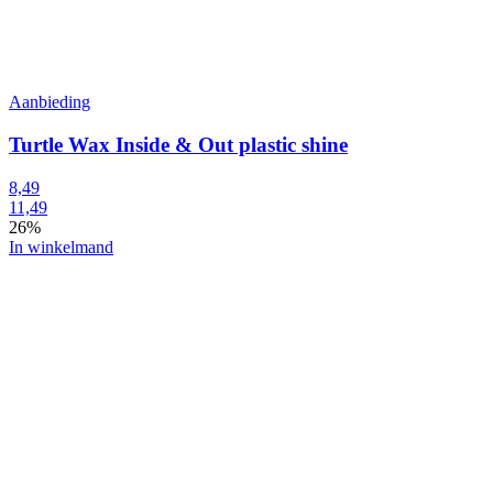
Aanbieding
Turtle Wax Inside & Out plastic shine
8,49
11,49
26%
In winkelmand