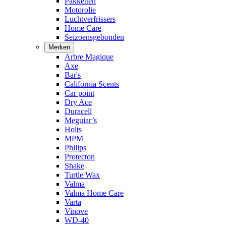
Pakketten
Motorolie
Luchtverfrissers
Home Care
Seizoensgebonden
Merken
Arbre Magique
Axe
Bar's
California Scents
Car point
Dry Ace
Duracell
Meguiar’s
Holts
MPM
Philips
Protecton
Shake
Turtle Wax
Valma
Valma Home Care
Varta
Vinove
WD-40