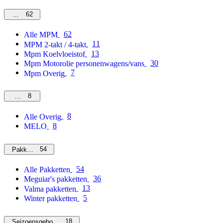
62
MPM
62
Alle MPM
11
MPM 2-takt / 4-takt
13
Mpm Koelvloeistof
30
Mpm Motorolie personenwagens/vans
7
Mpm Overig
8
Overig
8
Alle Overig
8
MELO
54
Pakketten
54
Alle Pakketten
36
Meguiar's pakketten
13
Valma pakketten
5
Winter pakketten
18
Seizoensgebonden